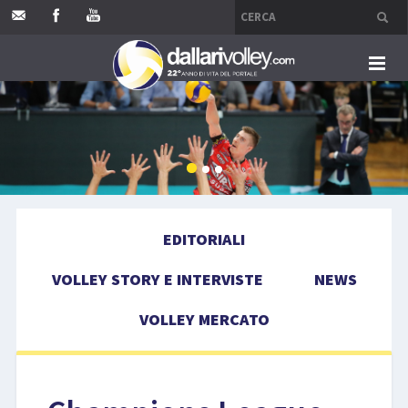
HOME
EDITORIALI
VOLLEY STORY E INTERVISTE
EDITORIALI
NEWS
VOLLEY STORY E INTERVISTE
NEWS
VOLLEY MERCATO
VOLLEY MERCATO
COMPETIZIONI
EVENTI