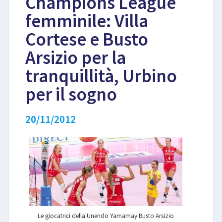
Champions League
femminile: Villa
LIBRI
Cortese e Busto
Arsizio per la
tranquillità, Urbino
per il sogno
20/11/2012
Le giocatrici della Unendo Yamamay Busto Arsizio