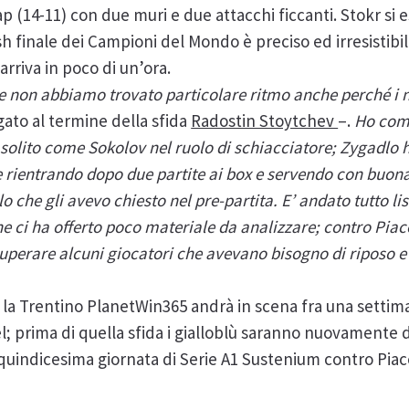
ap (14-11) con due muri e due attacchi ficcanti. Stokr si 
sh finale dei Campioni del Mondo è preciso ed irresistibile
arriva in poco di un’ora.
ve non abbiamo trovato particolare ritmo anche perché i 
gato al termine della sfida
Radostin Stoytchev
–.
Ho comu
 solito come Sokolov nel ruolo di schiacciatore; Zygadlo 
ne rientrando dopo due partite ai box e servendo con buon
lo che gli avevo chiesto nel pre-partita. E’ andato tutto l
e ci ha offerto poco materiale da analizzare; contro Pia
uperare alcuni giocatori che avevano bisogno di riposo e 
 la Trentino PlanetWin365 andrà in scena fra una settim
; prima di quella sfida i gialloblù saranno nuovamente d
quindicesima giornata di Serie A1 Sustenium contro Piac