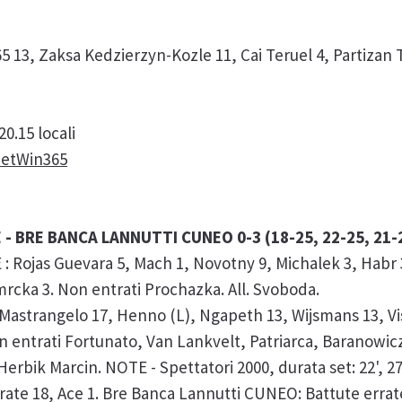
65 13, Zaksa Kedzierzyn-Kozle 11, Cai Teruel 4, Partiza
0.15 locali
anetWin365
- BRE BANCA LANNUTTI CUNEO 0-3 (18-25, 22-25, 21-
ojas Guevara 5, Mach 1, Novotny 9, Michalek 3, Habr 3
Smrcka 3. Non entrati Prochazka. All. Svoboda.
trangelo 17, Henno (L), Ngapeth 13, Wijsmans 13, Viss
entrati Fortunato, Van Lankvelt, Patriarca, Baranowicz. A
bik Marcin. NOTE - Spettatori 2000, durata set: 22', 27', 
te 18, Ace 1. Bre Banca Lannutti CUNEO: Battute errate