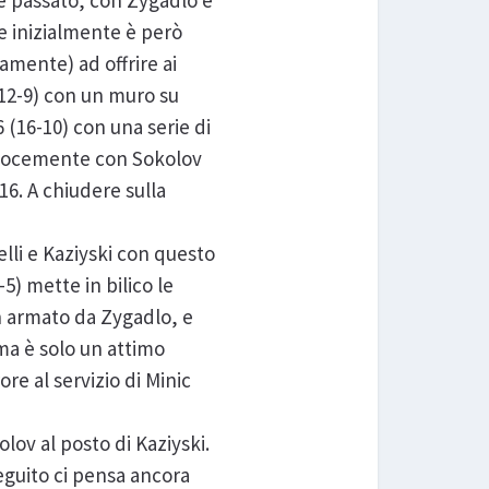
e passato, con Zygadlo e
re inizialmente è però
amente) ad offrire ai
 (12-9) con un muro su
 (16-10) con una serie di
 velocemente con Sokolov
16. A chiudere sulla
elli e Kaziyski con questo
5) mette in bilico le
en armato da Zygadlo, e
 ma è solo un attimo
re al servizio di Minic
lov al posto di Kaziyski.
seguito ci pensa ancora