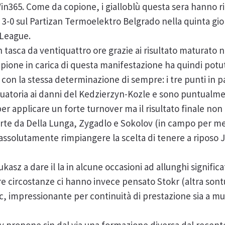
in365. Come da copione, i gialloblù questa sera hanno ri
3-0 sul Partizan Termoelektro Belgrado nella quinta gior
 League.
 in tasca da ventiquattro ore grazie ai risultato maturato 
mpione in carica di questa manifestazione ha quindi pot
 con la stessa determinazione di sempre: i tre punti in pa
aduatoria ai danni del Kedzierzyn-Kozle e sono puntualme
per applicare un forte turnover ma il risultato finale n
fferte da Della Lunga, Zygadlo e Sokolov (in campo per m
assolutamente rimpiangere la scelta di tenere a riposo
ukasz a dare il la in alcune occasioni ad allunghi signific
tre circostanze ci hanno invece pensato Stokr (altra sont
ric, impressionante per continuità di prestazione sia a mu