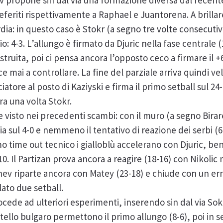
v propone sin dal via una formazione diversa dal recent
referiti rispettivamente a Raphael e Juantorena. A brilla
dia: in questo caso è Stokr (a segno tre volte consecutiv
io: 4-3. L’allungo è firmato da Djuric nella fase centrale
truita, poi ci pensa ancora l’opposto ceco a firmare il +6
sce mai a controllare. La fine del parziale arriva quindi
tore al posto di Kaziyski e firma il primo setball sul 24-
ra una volta Stokr.
ne visto nei precedenti scambi: con il muro (a segno Birar
sul 4-0 e nemmeno il tentativo di reazione dei serbi (6-
mo time out tecnico i gialloblù accelerano con Djuric, b
10. Il Partizan prova ancora a reagire (18-16) con Nikolic
ev riparte ancora con Matey (23-18) e chiude con un erro
ato due setball.
ede ad ulteriori esperimenti, inserendo sin dal via Soko
tello bulgaro permettono il primo allungo (8-6), poi in 