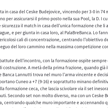
data in casa del Ceske Budejovice, vincendo per 3-0 in 74
no per assicurarsi il primo posto nella sua Pool, la D. I cu
sicurezza il match in casa dell'unica formazione che li 
ue, e per giunta in casa loro, al PalaBreBanca. Lo fann
ricolosi cali di concentrazione, centrando l’obiettivo d
osieguo del loro cammino nella massima competizione co
attute dell'incontro, con la formazione ospite sempre 
 di costruzione. A metà della prima frazione, quando già 
re Banca Lannutti trova nel muro l'arma vincente e decisi
) portano Cuneo a +7 (9-16) e soprattutto minano defini
la formazione ceca, che lascia scivolare via il set inesor
inuti. Secondo set non molto diverso, ma con un Ceske B
ita, centrando qualche muro importante e accennando q