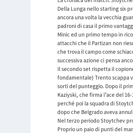
La cronaca del match. Stoytche
Della Lunga nello starting six p
ancora una volta la vecchia guar
padroni di casa il primo vantagg
Minic ed un primo tempo in ricos
attacchi che il Partizan non rie
che trova il campo come schiaccia
successiva azione ci pensa anco
Il secondo set rispetta il copio
fondamentale) Trento scappa via 
sorti del punteggio. Dopo il pri
Kaziyski, che firma l’ace del 16-
perché poi la squadra di Stoytch
dopo che Belgrado aveva annull
Nel terzo periodo Stoytchev proc
Proprio un paio di punti del mar