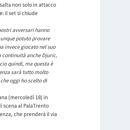
esalta non solo in attacco
: il set si chiude
nostri avversari hanno
nque potuto provare
ha invece giocato nel suo
a continuità anche Djuric,
iscio quindi, ma questa è
cenza sarà tutto molto
che oggi ho scelto di
ana (mercoledì 18) in
i scena al PalaTrento
enza, che prenderà il via