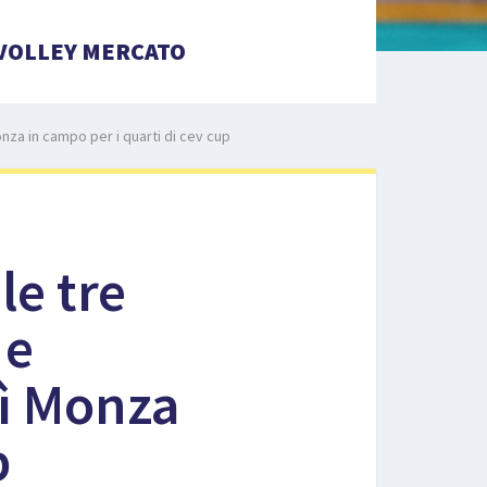
VOLLEY MERCATO
onza in campo per i quarti di cev cup
le tre
 e
dì Monza
p