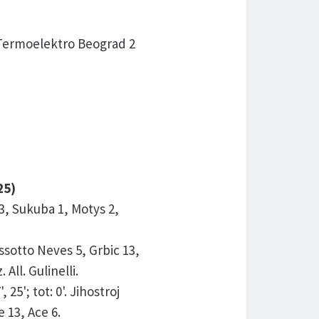
n Termoelektro Beograd 2
25)
, Sukuba 1, Motys 2,
otto Neves 5, Grbic 13,
ll. Gulinelli.
25'; tot: 0'. Jihostroj
 13, Ace 6.