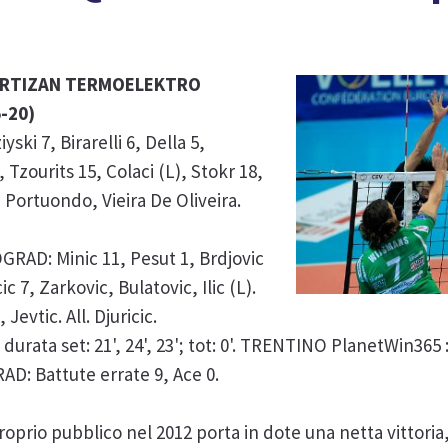
ARTIZAN TERMOELEKTRO
5-20)
i 7, Birarelli 6, Della 5,
Tzourits 15, Colaci (L), Stokr 18,
 Portuondo, Vieira De Oliveira.
D: Minic 11, Pesut 1, Brdjovic
cic 7, Zarkovic, Bulatovic, Ilic (L).
evtic. All. Djuricic.
durata set: 21', 24', 23'; tot: 0'. TRENTINO PlanetWin365 
D: Battute errate 9, Ace 0.
proprio pubblico nel 2012 porta in dote una netta vittoria