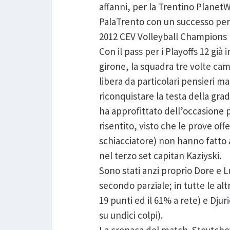
affanni, per la Trentino PlanetW
PalaTrento con un successo per 
2012 CEV Volleyball Champions
Con il pass per i Playoffs 12 già
girone, la squadra tre volte ca
libera da particolari pensieri ma
riconquistare la testa della gr
ha approfittato dell’occasione 
risentito, visto che le prove o
schiacciatore) non hanno fatto 
nel terzo set capitan Kaziyski.
Sono stati anzi proprio Dore e L
secondo parziale; in tutte le al
19 punti ed il 61% a rete) e Dju
su undici colpi).