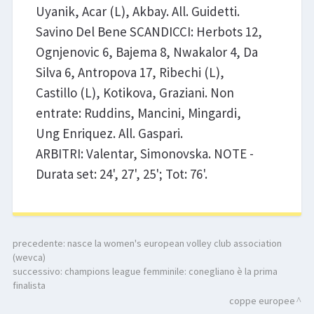
Uyanik, Acar (L), Akbay. All. Guidetti.
Savino Del Bene SCANDICCI: Herbots 12,
Ognjenovic 6, Bajema 8, Nwakalor 4, Da
Silva 6, Antropova 17, Ribechi (L),
Castillo (L), Kotikova, Graziani. Non
entrate: Ruddins, Mancini, Mingardi,
Ung Enriquez. All. Gaspari.
ARBITRI: Valentar, Simonovska. NOTE -
Durata set: 24', 27', 25'; Tot: 76'.
precedente:
nasce la women's european volley club association
(wevca)
successivo:
champions league femminile: conegliano è la prima
finalista
coppe europee