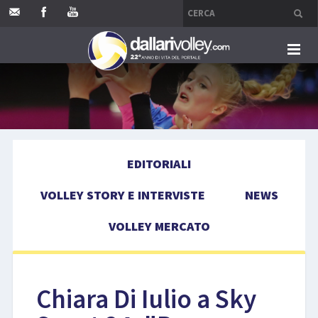
HOME
EDITORIALI
EDITORIALI
VOLLEY STORY E INTERVISTE
VOLLEY STORY E INTERVISTE
NEWS
NEWS
VOLLEY MERCATO
VOLLEY MERCATO
COMPETIZIONI
Chiara Di Iulio a Sky
EVENTI