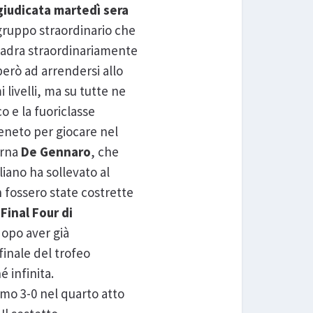
giudicata martedì sera
 gruppo straordinario che
quadra straordinariamente
erò ad arrendersi allo
 livelli, ma su tutte ne
o e la fuoriclasse
Veneto per giocare nel
erna
De Gennaro
, che
liano ha sollevato al
n fossero state costrette
a
Final Four di
opo aver già
finale del trofeo
é infinita.
mo 3-0 nel quarto atto