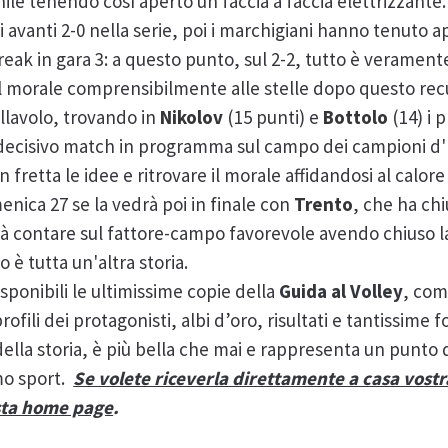
le tenendo così aperto un faccia a faccia elettrizzante. 
 avanti 2-0 nella serie, poi i marchigiani hanno tenuto ap
break in gara 3: a questo punto, sul 2-2, tutto è verament
l morale comprensibilmente alle stelle dopo questo re
llavolo, trovando in
Nikolov
(15 punti) e
Bottolo
(14) i p
e decisivo match in programma sul campo dei campioni d'I
 fretta le idee e ritrovare il morale affidandosi al calor
enica 27 se la vedrà poi in finale con
Trento
, che ha chi
à contare sul fattore-campo favorevole avendo chiuso la
è tutta un'altra storia.
sponibili le ultimissime copie della
Guida al Volley
, com
rofili dei protagonisti, albi d’oro, risultati e tantissime f
ella storia, è più bella che mai e rappresenta un punto 
mo sport.
Se volete riceverla direttamente a casa vostra
sta home page
.