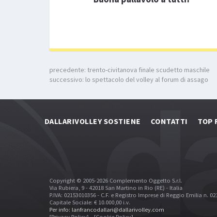
precedente:
trento-civitanova finale scudetto maschile
successivo:
lo spettacolo del volley al forum di assago
DALLARIVOLLEY SOSTIENE
CONTATTI
TOP 
Copyright © 2005-2026 Complemento Oggetto S.r.l.
Via Rubiera, 9 - 42018 San Martino in Rio (RE) - Italia
P.IVA: 02153010356 - C.F. e Registro Imprese di Reggio Emilia n. 0
Capitale Sociale: € 10.000,00 i.v.
Per info: lanfrancodallari@dallarivolley.com
[Privacy Policy]
[Cookie Policy]