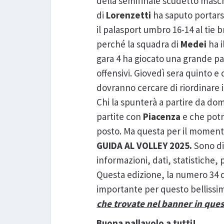
della semifinale scudetto maschi
di
Lorenzetti
ha saputo portarsi
il palasport umbro 16-14 al tie 
perché la squadra di
Medei
ha i
gara 4 ha giocato una grande pa
offensivi. Giovedì sera quinto 
dovranno cercare di riordinare in
Chi la spunterà a partire da dom
partite con
Piacenza
e che potr
posto. Ma questa per il momento 
GUIDA AL VOLLEY 2025.
Sono di
informazioni, dati, statistiche, p
Questa edizione, la numero 34 d
importante per questo bellissi
che trovate nel banner in que
Buona pallavolo a tutti!