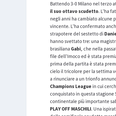
Battendo 3-0 Milano nel terzo a
il suo ottavo scudetto
. L'ha f
negli anni ha cambiato alcune p
vincente. L'ha confermato anche
strapotere del sestetto di
Danie
hanno svettato tre: una magist
brasiliana
Gabi
, che nella passa
file dell'Imoco ed è stata prem
prima della partita è stata prem
cielo il tricolore per la settim
a rinunciare a un trionfo annun
Champions League
in cui cerc
conquistato in questa stagione 
continentale più importante sab
PLAY OFF MASCHILI
. Una ispira