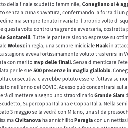
tto della finale scudetto femminile,
Conegliano si è ag
atto senza alcuna sbavatura, confermando la forza di un
edine ma sempre tenuto invariato il proprio volto di s
 questa volta contro una grande avversaria, costretta p
le Santarelli
. Tutte le pantere si sono espresse su ottimi
rale
Wolosz
in regia, una sempre micidiale
Haak
in attacc
ta stagione aveva fortissimamente voluto trasferirsi in 
iata con merito
mvp delle finali
. Senza dimenticare l'et
iata per le sue
500 presenze in maglia gialloblu
. Coneg
a volta consecutiva e avrebbe potuto essere l'ottava se no
ciato nell'anno del COVID. Adesso può concentrarsi sull
herà di mettere a segno uno straordinario
Grande Slam
d
Scudetto, Supercoppa Italiana e Coppa Italia. Nella semi
ato 3 maggio se la vedrà con Milano, una sfida pressoch
tissima
Civitanova
ha annichilito
Perugia
con un nettissi