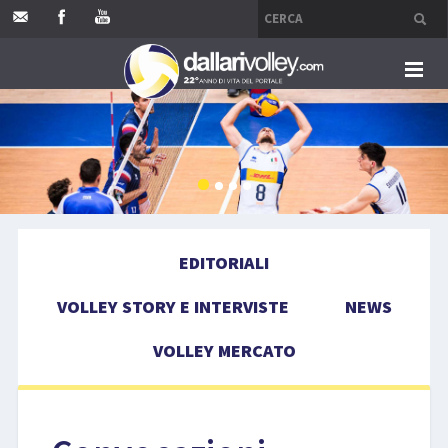
HOME
EDITORIALI
VOLLEY STORY E INTERVISTE
EDITORIALI
NEWS
VOLLEY STORY E INTERVISTE
NEWS
VOLLEY MERCATO
VOLLEY MERCATO
COMPETIZIONI
EVENTI