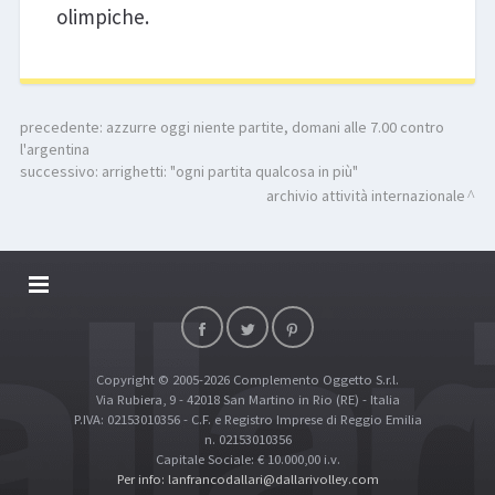
olimpiche.
precedente:
azzurre oggi niente partite, domani alle 7.00 contro
l'argentina
successivo:
arrighetti: "ogni partita qualcosa in più"
archivio attività internazionale
DALLARIVOLLEY SOSTIENE
CONTATTI
Copyright © 2005-2026 Complemento Oggetto S.r.l.
TOP RICERCHE
Via Rubiera, 9 - 42018 San Martino in Rio (RE) - Italia
SITE MAP
P.IVA: 02153010356 - C.F. e Registro Imprese di Reggio Emilia
n. 02153010356
Capitale Sociale: € 10.000,00 i.v.
Per info: lanfrancodallari@dallarivolley.com