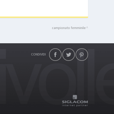
campionato femminile
CONDIVIDI