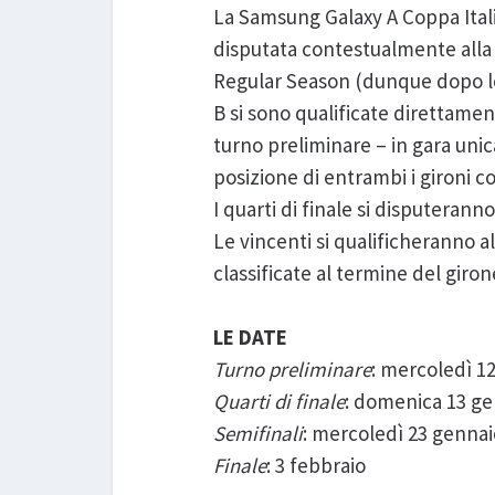
La Samsung Galaxy A Coppa Italia
disputata contestualmente alla F
Regular Season (dunque dopo le p
B si sono qualificate direttamente
turno preliminare – in gara unica
posizione di entrambi i gironi con
I quarti di finale si disputerann
Le vincenti si qualificheranno al
classificate al termine del giro
LE DATE
Turno preliminare
: mercoledì 1
Quarti di finale
: domenica 13 g
Semifinali
: mercoledì 23 gennai
Finale
: 3 febbraio