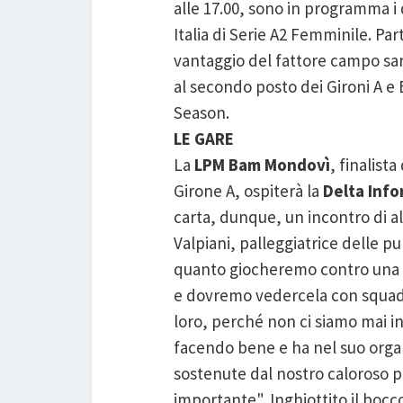
alle 17.00, sono in programma i
Italia di Serie A2 Femminile. Part
vantaggio del fattore campo sa
al secondo posto dei Gironi A e 
Season.
LE GARE
La
LPM Bam Mondovì
, finalist
Girone A, ospiterà la
Delta Info
carta, dunque, un incontro di a
Valpiani, palleggiatrice delle pu
quanto giocheremo contro una f
e dovremo vedercela con squadr
loro, perché non ci siamo mai in
facendo bene e ha nel suo organ
sostenute dal nostro caloroso p
importante". Inghiottito il bocc