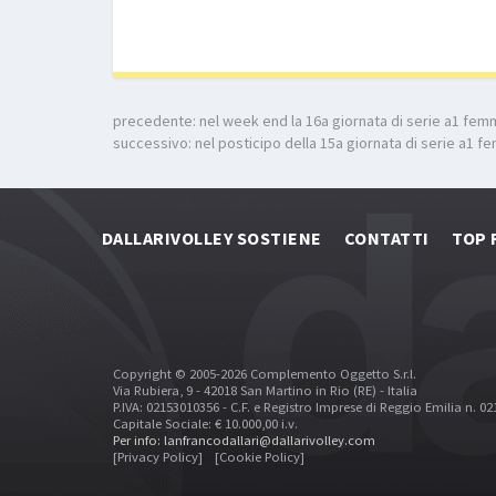
precedente:
nel week end la 16a giornata di serie a1 femm
successivo:
nel posticipo della 15a giornata di serie a1 f
DALLARIVOLLEY SOSTIENE
CONTATTI
TOP 
Copyright © 2005-2026 Complemento Oggetto S.r.l.
Via Rubiera, 9 - 42018 San Martino in Rio (RE) - Italia
P.IVA: 02153010356 - C.F. e Registro Imprese di Reggio Emilia n. 0
Capitale Sociale: € 10.000,00 i.v.
Per info: lanfrancodallari@dallarivolley.com
[Privacy Policy]
[Cookie Policy]