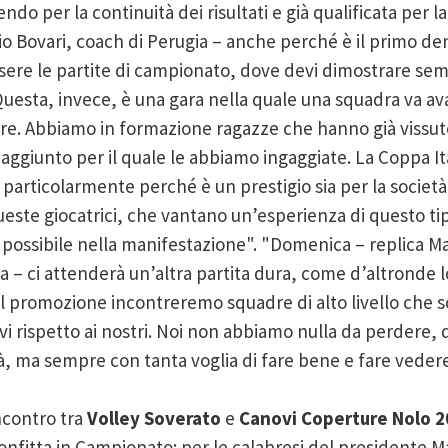
o per la continuità dei risultati e già qualificata per 
 Bovari, coach di Perugia – anche perché è il primo den
ssere le partite di campionato, dove devi dimostrare sem
uesta, invece, è una gara nella quale una squadra va avan
rare. Abbiamo in formazione ragazze che hanno già vissu
aggiunto per il quale le abbiamo ingaggiate. La Coppa It
particolarmente perché è un prestigio sia per la società 
ste giocatrici, che vantano un’esperienza di questo tipo
i possibile nella manifestazione". "Domenica – replica M
era – ci attenderà un’altra partita dura, come d’altronde l
Pool promozione incontreremo squadre di alto livello che s
ivi rispetto ai nostri. Noi non abbiamo nulla da perdere
à, ma sempre con tanta voglia di fare bene e fare vede
ncontro tra
Volley Soverato
e
Canovi Coperture Nolo 2
nfitta in Campionato: per le calabresi del presidente Ma