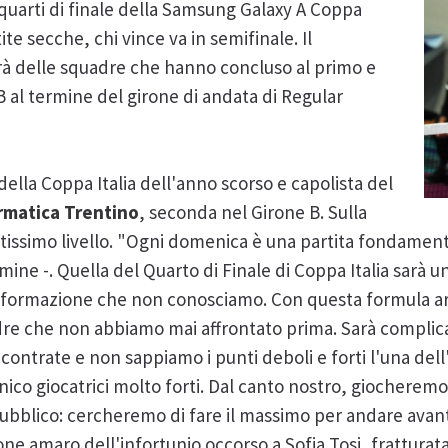
 quarti di finale della Samsung Galaxy A Coppa
ite secche, chi vince va in semifinale. Il
rà delle squadre che hanno concluso al primo e
B al termine del girone di andata di Regular
a della Coppa Italia dell'anno scorso e capolista del
rmatica Trentino
, seconda nel Girone B. Sulla
ltissimo livello. "Ogni domenica è una partita fondamenta
mine -. Quella del Quarto di Finale di Coppa Italia sarà u
ormazione che non conosciamo. Con questa formula arr
e che non abbiamo mai affrontato prima. Sarà complicat
contrate e non sappiamo i punti deboli e forti l'una dell'
ico giocatrici molto forti. Dal canto nostro, giocheremo
ubblico: cercheremo di fare il massimo per andare avant
one amaro dell'infortunio occorso a Sofia Tosi, fratturat