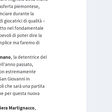
trasferta piemontese,
unciare durante la
 giocatrici di qualità –
tutto nel fondamentale
evoli di poter dire la
emplice ma faremo di
gnano
, la detentrice del
dell'anno passato,
eason estremamente
 San Giovanni in
i che sarà una partita
che per questa nuova
Fiera Martignacco
,