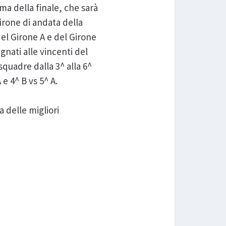
ma della finale, che sarà
girone di andata della
del Girone A e del Girone
egnati alle vincenti del
squadre dalla 3^ alla 6^
 e 4^ B vs 5^ A.
a delle migliori