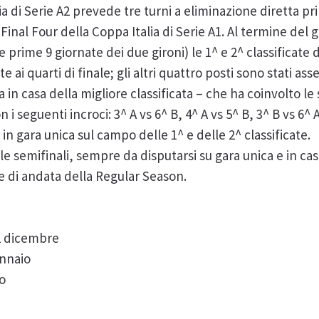
 di Serie A2 prevede tre turni a eliminazione diretta pri
inal Four della Coppa Italia di Serie A1. Al termine del 
rime 9 giornate dei due gironi) le 1^ e 2^ classificate 
 ai quarti di finale; gli altri quattro posti sono stati ass
 in casa della migliore classificata – che ha coinvolto le 
 i seguenti incroci: 3^ A vs 6^ B, 4^ A vs 5^ B, 3^ B vs 6^ A
o in gara unica sul campo delle 1^ e delle 2^ classificate.
le semifinali, sempre da disputarsi su gara unica e in cas
ne di andata della Regular Season.
2 dicembre
ennaio
o