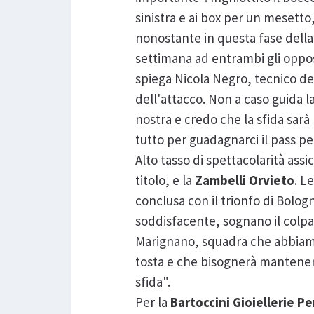
sinistra e ai box per un mesetto
nonostante in questa fase della 
settimana ad entrambi gli oppost
spiega Nicola Negro, tecnico de
dell'attacco. Non a caso guida l
nostra e credo che la sfida sar
tutto per guadagnarci il pass per
Alto tasso di spettacolarità ass
titolo, e la
Zambelli Orvieto
. L
conclusa con il trionfo di Bolo
soddisfacente, sognano il colpac
Marignano, squadra che abbiamo 
tosta e che bisognerà mantenere
sfida".
Per la
Bartoccini Gioiellerie P