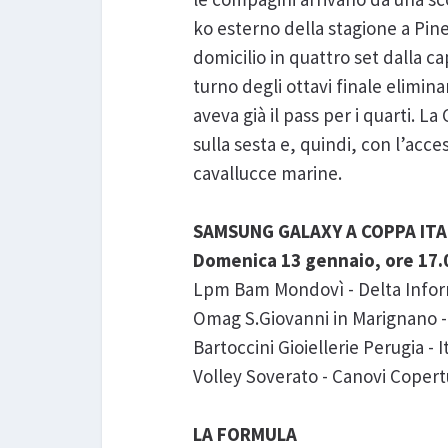
ko esterno della stagione a Pin
domicilio in quattro set dalla c
turno degli ottavi finale elimin
aveva già il pass per i quarti. 
sulla sesta e, quindi, con l’ac
cavallucce marine.
SAMSUNG GALAXY A COPPA ITAL
Domenica 13 gennaio, ore 17.
Lpm Bam Mondovì - Delta Info
Omag S.Giovanni in Marignano 
Bartoccini Gioiellerie Perugia - 
Volley Soverato - Canovi Coper
LA FORMULA