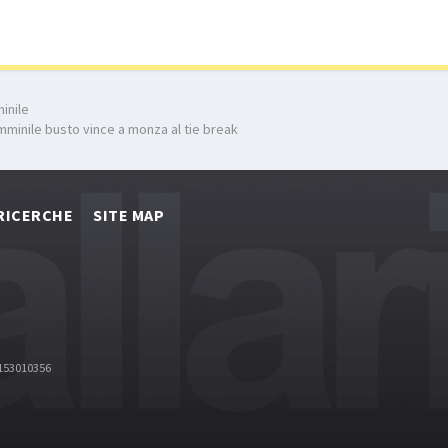
inile
emminile busto vince a monza al tie break
RICERCHE
SITE MAP
2153010356