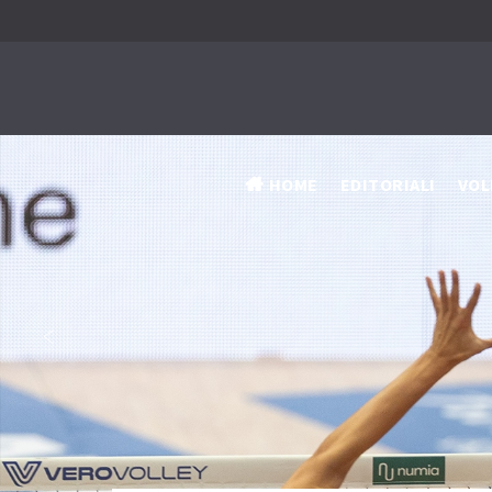
HOME
EDITORIALI
VOL
‹