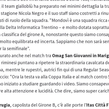
, il team gialloblù ha preparato nei minimi dettaglia la 
stagione Nicola Negro e il suo staff siano costretti a rin
i di ruolo della squadra. "Mondovì è una squadra ricca di
lla Delta Informatica Trentino – e molto dotata soprat
a classifica del girone A, nonostante questo siamo consap
à molto equilibrata ed incerta. Sappiamo che non sarà s
 la semifinale".
icurato anche nel match tra
Omag San Giovanni in Mari
e riminesi puntano a ripetere la straordinaria cavalcata 
gna, mentre le rupestri, autrici fin qui di una Regular S
cio: "Ora la testa va alla Coppa Italia e al match contro
iniziato a studiare guardando i video. Siamo consapevol
 alta attenzione e lucidità. Che dire, siamo super cari
erugia
, capolista del Girone B, c'è alle porte l'
Itas Città 