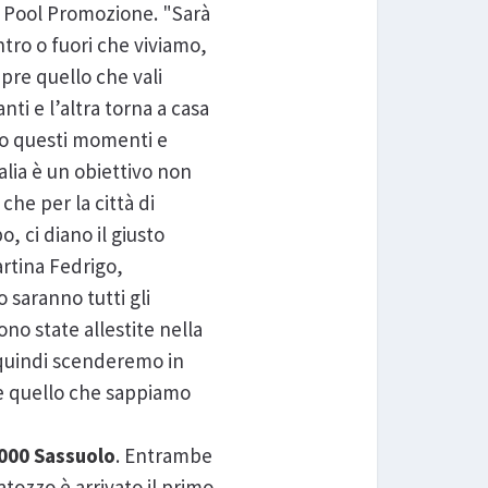
la Pool Promozione. "Sarà
tro o fuori che viviamo,
pre quello che vali
ti e l’altra torna a casa
to questi momenti e
alia è un obiettivo non
che per la città di
, ci diano il giusto
artina Fedrigo,
o saranno tutti gli
ono state allestite nella
, quindi scenderemo in
re quello che sappiamo
000 Sassuolo
. Entrambe
tozzo è arrivato il primo