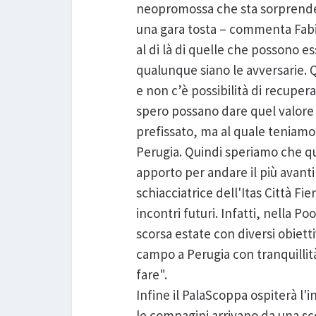
neopromossa che sta sorprendend
una gara tosta – commenta Fabio
al di là di quelle che possono e
qualunque siano le avversarie. Q
e non c’è possibilità di recupe
spero possano dare quel valore 
prefissato, ma al quale teniamo 
Perugia. Quindi speriamo che que
apporto per andare il più avant
schiacciatrice dell'Itas Città Fi
incontri futuri. Infatti, nella 
scorsa estate con diversi obiett
campo a Perugia con tranquillit
fare".
Infine il PalaScoppa ospiterà l'i
le compagini arrivano da una sco