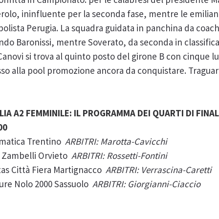
erolo, ininfluente per la seconda fase, mentre le emilia
apolista Perugia. La squadra guidata in panchina da coach
ando Baronissi, mentre Soverato, da seconda in classifica
La Canovi si trova al quinto posto del girone B con cinque
cesso alla pool promozione ancora da conquistare. Traguar
IA A2 FEMMINILE: IL PROGRAMMA DEI QUARTI DI FINA
00
rmatica Trentino
ARBITRI: Marotta-Cavicchi
- Zambelli Orvieto
ARBITRI: Rossetti-Fontini
Itas Città Fiera Martignacco
ARBITRI: Verrascina-Caretti
ture Nolo 2000 Sassuolo
ARBITRI: Giorgianni-Ciaccio