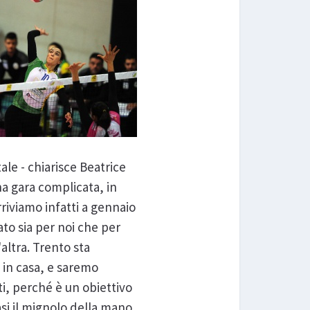
le - chiarisce Beatrice
na gara complicata, in
iviamo infatti a gennaio
o sia per noi che per
altra. Trento sta
 in casa, e saremo
i, perché è un obiettivo
asi il mignolo della mano