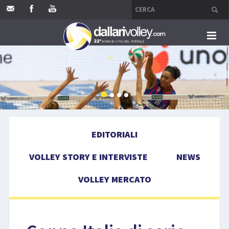
HOME
EDITORIALI
VOLLEY STORY E INTERVISTE
EDITORIALI
NEWS
VOLLEY STORY E INTERVISTE
NEWS
VOLLEY MERCATO
VOLLEY MERCATO
COMPETIZIONI
EVENTI