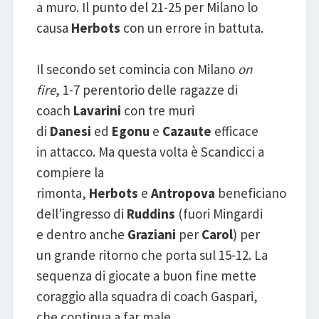
a muro. Il punto del 21-25 per Milano lo
causa
Herbots
con un errore in battuta.
Il secondo set comincia con Milano
on
fire
, 1-7 perentorio delle ragazze di
coach
Lavarini
con tre muri
di
Danesi
ed
Egonu
e
Cazaute
efficace
in attacco. Ma questa volta è Scandicci a
compiere la
rimonta,
Herbots
e
Antropova
beneficiano
dell'ingresso di
Ruddins
(fuori Mingardi
e dentro anche
Graziani
per
Carol
) per
un grande ritorno che porta sul 15-12. La
sequenza di giocate a buon fine mette
coraggio alla squadra di coach Gaspari,
che continua a far male