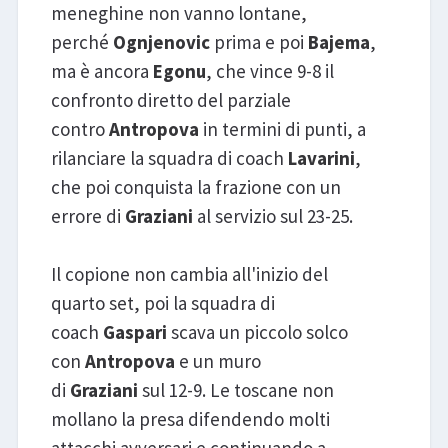
meneghine non vanno lontane,
perché
Ognjenovic
prima e poi
Bajema
,
ma è ancora
Egonu
, che vince 9-8 il
confronto diretto del parziale
contro
Antropova
in termini di punti, a
rilanciare la squadra di coach
Lavarini
,
che poi conquista la frazione con un
errore di
Graziani
al servizio sul 23-25.
Il copione non cambia all'inizio del
quarto set, poi la squadra di
coach
Gaspari
scava un piccolo solco
con
Antropova
e un muro
di
Graziani
sul 12-9. Le toscane non
mollano la presa difendendo molti
attacchi avversari e continuando a