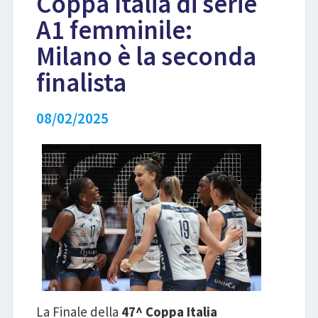
Coppa Italia di serie
A1 femminile:
LIBRI
Milano è la seconda
finalista
08/02/2025
La Finale della
47^ Coppa Italia