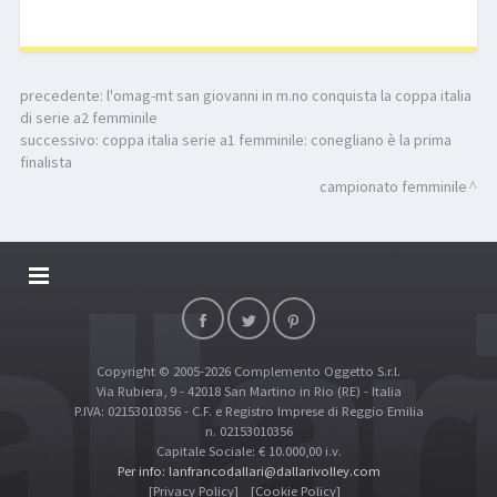
precedente:
l'omag-mt san giovanni in m.no conquista la coppa italia
di serie a2 femminile
successivo:
coppa italia serie a1 femminile: conegliano è la prima
finalista
campionato femminile
DALLARIVOLLEY SOSTIENE
CONTATTI
Copyright © 2005-2026 Complemento Oggetto S.r.l.
TOP RICERCHE
Via Rubiera, 9 - 42018 San Martino in Rio (RE) - Italia
SITE MAP
P.IVA: 02153010356 - C.F. e Registro Imprese di Reggio Emilia
n. 02153010356
Capitale Sociale: € 10.000,00 i.v.
Per info: lanfrancodallari@dallarivolley.com
[Privacy Policy]
[Cookie Policy]