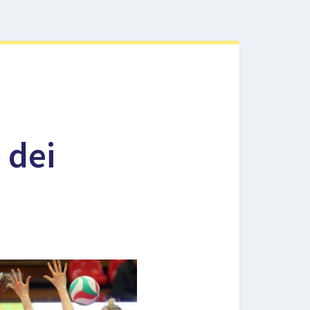
:
 dei