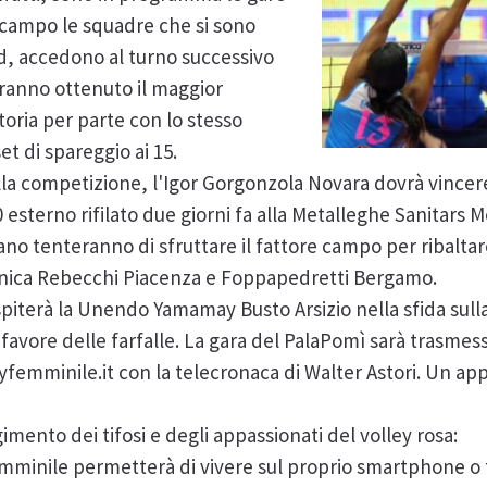
In campo le squadre che si sono
d, accedono al turno successivo
ranno ottenuto il maggior
toria per parte con lo stesso
set di spareggio ai 15.
lla competizione, l'Igor Gorgonzola Novara dovrà vince
-0 esterno rifilato due giorni fa alla Metalleghe Sanitars M
 tenteranno di sfruttare il fattore campo per ribaltare 
ica Rebecchi Piacenza e Foppapedretti Bergamo.
piterà la Unendo Yamamay Busto Arsizio nella sfida sulla
n favore delle farfalle. La gara del PalaPomì sarà trasmes
yfemminile.it con la telecronaca di Walter Astori. Un 
gimento dei tifosi e degli appassionati del volley rosa:
mminile permetterà di vivere sul proprio smartphone o tab