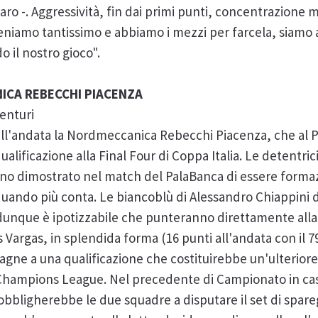
ro -. Aggressività, fin dai primi punti, concentrazione 
i teniamo tantissimo e abbiamo i mezzi per farcela, siam
o il nostro gioco".
ICA REBECCHI PIACENZA
Venturi
dell'andata la Nordmeccanica Rebecchi Piacenza, che al P
alificazione alla Final Four di Coppa Italia. Le detentrici 
nno dimostrato nel match del PalaBanca di essere formazi
quando più conta. Le biancoblù di Alessandro Chiappini 
 dunque è ipotizzabile che punteranno direttamente alla 
Vargas, in splendida forma (16 punti all'andata con il 79
agne a una qualificazione che costituirebbe un'ulteriore
i Champions League. Nel precedente di Campionato in cas
obbligherebbe le due squadre a disputare il set di spare