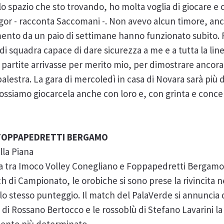
o spazio che sto trovando, ho molta voglia di giocare e 
Igor - racconta Saccomani -. Non avevo alcun timore, a
ento da un paio di settimane hanno funzionato subito. 
di squadra capace di dare sicurezza a me e a tutta la linea
partite arrivasse per merito mio, per dimostrare ancora 
lestra. La gara di mercoledì in casa di Novara sarà più di
ssiamo giocarcela anche con loro e, con grinta e conce
 FOPPAPEDRETTI BERGAMO
lla Piana
fida tra Imoco Volley Conegliano e Foppapedretti Bergam
ch di Campionato, le orobiche si sono prese la rivincita n
n lo stesso punteggio. Il match del PalaVerde si annunci
 di Rossano Bertocco e le rossoblù di Stefano Lavarini l