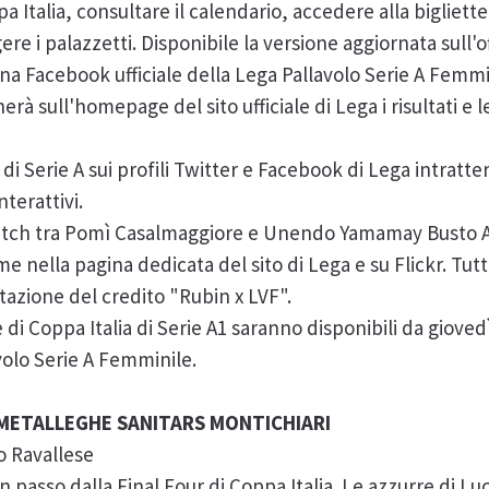
pa Italia, consultare il calendario, accedere alla bigliett
ere i palazzetti. Disponibile la versione aggiornata sull'of
ina Facebook ufficiale della Lega Pallavolo Serie A Femmi
rà sull'homepage del sito ufficiale di Lega i risultati e le
a di Serie A sui profili Twitter e Facebook di Lega intratt
terattivi.
 match tra Pomì Casalmaggiore e Unendo Yamamay Busto Ars
me nella pagina dedicata del sito di Lega e su Flickr. Tut
itazione del credito "Rubin x LVF".
te di Coppa Italia di Serie A1 saranno disponibili da gioved
avolo Serie A Femminile.
METALLEGHE SANITARS MONTICHIARI
o Ravallese
 passo dalla Final Four di Coppa Italia. Le azzurre di Lu