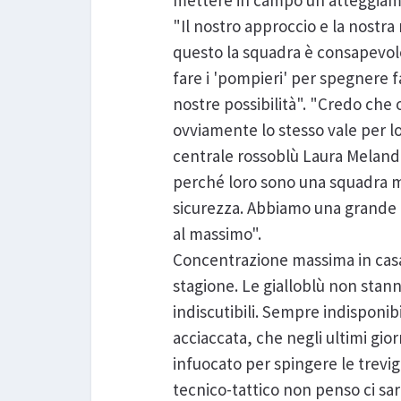
mettere in campo un atteggiam
"Il nostro approccio e la nostr
questo la squadra è consapevole
fare i 'pompieri' per spegnere f
nostre possibilità". "Credo che o
ovviamente lo stesso vale per lo
centrale rossoblù Laura Meland
perché loro sono una squadra mo
sicurezza. Abbiamo una grande o
al massimo".
Concentrazione massima in casa I
stagione. Le gialloblù non stan
indiscutibili. Sempre indisponib
acciaccata, che negli ultimi gior
infuocato per spingere le trevi
tecnico-tattico non penso ci sar