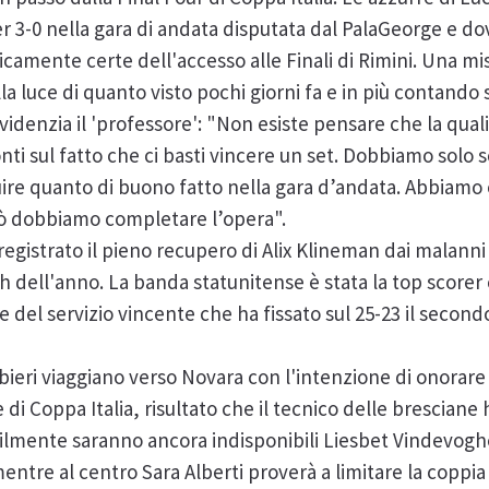
r 3-0 nella gara di andata disputata dal PalaGeorge e d
ticamente certe dell'accesso alle Finali di Rimini. Una 
la luce di quanto visto pochi giorni fa e in più contando 
idenzia il 'professore': "Non esiste pensare che la qualif
nti sul fatto che ci basti vincere un set. Dobbiamo solo 
re quanto di buono fatto nella gara d’andata. Abbiamo o
rò dobbiamo completare l’opera".
egistrato il pieno recupero di Alix Klineman dai malanni
tch dell'anno. La banda statunitense è stata la top scorer
 del servizio vincente che ha fissato sul 25-23 il secondo 
eri viaggiano verso Novara con l'intenzione di onorare fi
e di Coppa Italia, risultato che il tecnico delle bresciane
bilmente saranno ancora indisponibili Liesbet Vindevoghel
tre al centro Sara Alberti proverà a limitare la coppia 