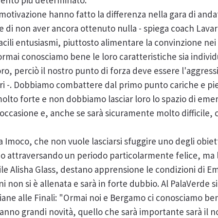
ento più determinato.
a motivazione hanno fatto la differenza nella gara di an
 di non aver ancora ottenuto nulla - spiega coach Lavari
acili entusiasmi, piuttosto alimentare la convinzione nei
rmai conosciamo bene le loro caratteristiche sia individua
ro, perciò il nostro punto di forza deve essere l'aggressi
ri -. Dobbiamo combattere dal primo punto cariche e pi
lto forte e non dobbiamo lasciar loro lo spazio di eme
ccasione e, anche se sarà sicuramente molto difficile, 
moco, che non vuole lasciarsi sfuggire uno degli obietti
no attraversando un periodo particolarmente felice, ma 
ile Alisha Glass, destano apprensione le condizioni di Em
ni non si è allenata e sarà in forte dubbio. Al PalaVerde 
giane alle Finali: "Ormai noi e Bergamo ci conosciamo be
anno grandi novità, quello che sarà importante sarà il n