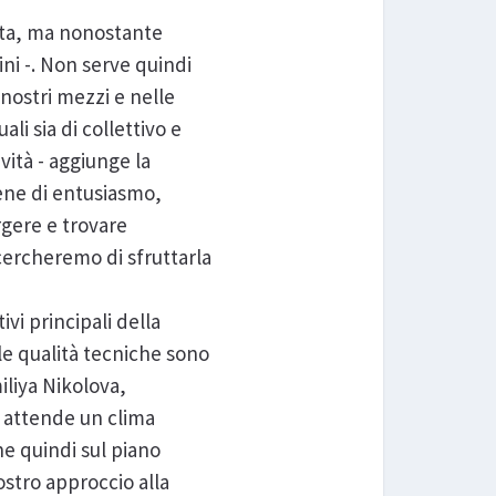
data, ma nonostante
ni -. Non serve quindi
 nostri mezzi e nelle
li sia di collettivo e
vità - aggiunge la
ene di entusiasmo,
rgere e trovare
cercheremo di sfruttarla
vi principali della
le qualità tecniche sono
iliya Nikolova,
si attende un clima
ne quindi sul piano
ostro approccio alla