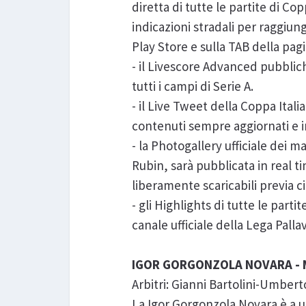
diretta di tutte le partite di Cop
indicazioni stradali per raggiung
Play Store e sulla TAB della pag
- il Livescore Advanced pubbliche
tutti i campi di Serie A.
- il Live Tweet della Coppa Itali
contenuti sempre aggiornati e in
- la Photogallery ufficiale dei
Rubin, sarà pubblicata in real ti
liberamente scaricabili previa c
- gli Highlights di tutte le parti
canale ufficiale della Lega Pall
IGOR GORGONZOLA NOVARA - 
Arbitri: Gianni Bartolini-Umbert
La Igor Gorgonzola Novara è a un