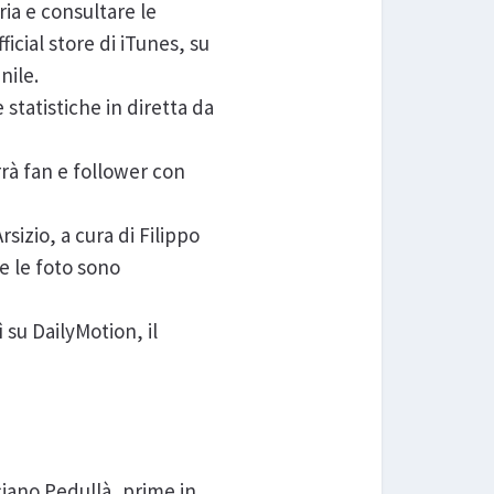
eria e consultare le
ficial store di iTunes, su
nile.
 statistiche in diretta da
errà fan e follower con
izio, a cura di Filippo
te le foto sono
ì su DailyMotion, il
ciano Pedullà, prime in