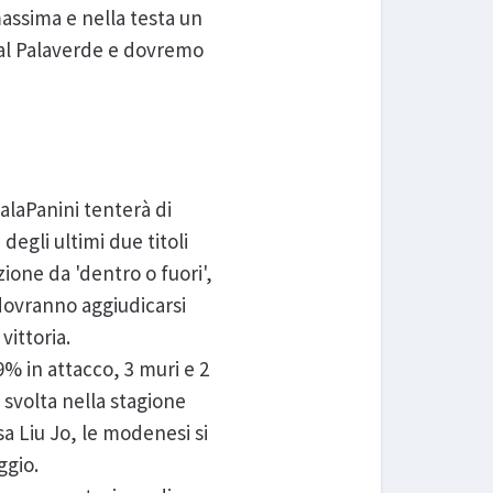
massima e nella testa un
o al Palaverde e dovremo
alaPanini tenterà di
degli ultimi due titoli
one da 'dentro o fuori',
dovranno aggiudicarsi
vittoria.
% in attacco, 3 muri e 2
 svolta nella stagione
a Liu Jo, le modenesi si
ggio.