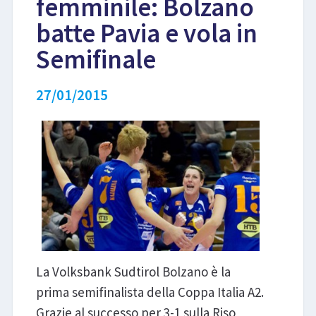
femminile: Bolzano
batte Pavia e vola in
LIBRI
Semifinale
27/01/2015
La Volksbank Sudtirol Bolzano è la
prima semifinalista della Coppa Italia A2.
Grazie al successo per 3-1 sulla Riso