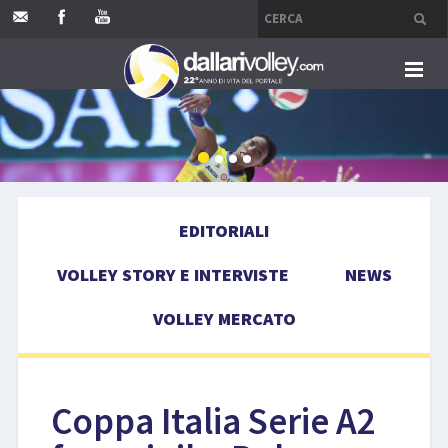
HOME
EDITORIALI
EDITORIALI
VOLLEY STORY E INTERVISTE
VOLLEY STORY E INTERVISTE
NEWS
NEWS
VOLLEY MERCATO
VOLLEY MERCATO
COMPETIZIONI
Coppa Italia Serie A2
EVENTI