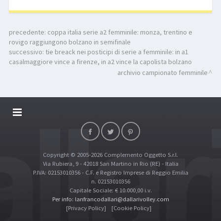
precedente:
coppa italia serie a2 femminile: monza, trentino e
rovigo raggiungono bolzano in semifinale
successivo:
tie breack nei posticipi di serie a femminile: in a1
casalmaggiore vince a firenze, in a2 vince la capolista bolzano
archivio campionato femminile
DALLARIVOLLEY SOSTIENE
CONTATTI
Copyright © 2005-2026 Complemento Oggetto S.r.l.
TOP RICERCHE
Via Rubiera, 9 - 42018 San Martino in Rio (RE) - Italia
SITE MAP
P.IVA: 02153010356 - C.F. e Registro Imprese di Reggio Emilia
n. 02153010356
Capitale Sociale: € 10.000,00 i.v.
Per info: lanfrancodallari@dallarivolley.com
[Privacy Policy]
[Cookie Policy]