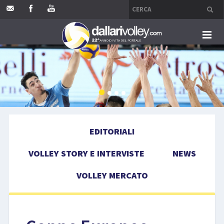
HOME
EDITORIALI
VOLLEY STORY E INTERVISTE
EDITORIALI
NEWS
VOLLEY STORY E INTERVISTE
NEWS
VOLLEY MERCATO
VOLLEY MERCATO
COMPETIZIONI
EVENTI