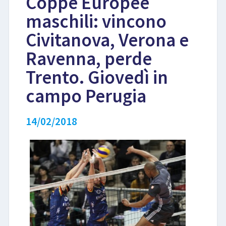
Coppe Europee
maschili: vincono
LIBRI
Civitanova, Verona e
Ravenna, perde
Trento. Giovedì in
campo Perugia
14/02/2018