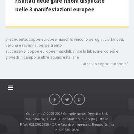
risultati delle gare finora disputate
nelle 3 manifestazioni europee
precedente:
coppe europee maschili: vincono perugia, civitanova,
verona e ravenna, perde trento
successivo:
coppe europee maschili: vince la lube, mercoledì e
giovedì in campo le altre squadre italiane
archivio coppe europee
DALLARIVOLLEY SOSTIENE
CONTATTI
Copyright © 2005-2026 Complemento Oggetto S.r.l.
TOP RICERCHE
Via Rubiera, 9 - 42018 San Martino in Rio (RE) - Italia
SITE MAP
P.IVA: 02153010356 - C.F. e Registro Imprese di Reggio Emilia
n. 02153010356