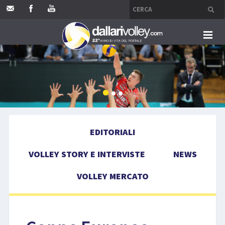
HOME
EDITORIALI
VOLLEY STORY E INTERVISTE
EDITORIALI
NEWS
VOLLEY STORY E INTERVISTE
NEWS
VOLLEY MERCATO
VOLLEY MERCATO
COMPETIZIONI
EVENTI