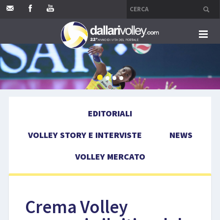
HOME
EDITORIALI
EDITORIALI
VOLLEY STORY E INTERVISTE
VOLLEY STORY E INTERVISTE
NEWS
NEWS
VOLLEY MERCATO
VOLLEY MERCATO
COMPETIZIONI
Crema Volley
EVENTI