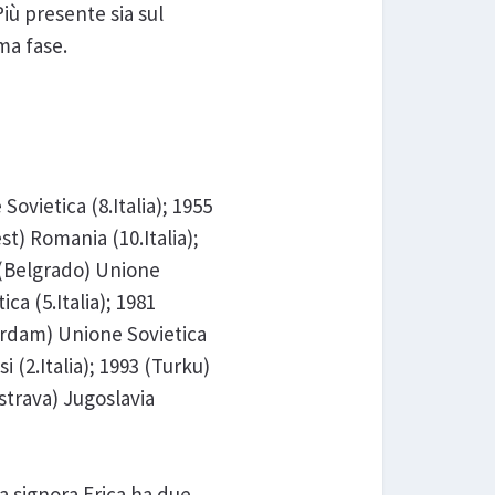
iù presente sia sul
ima fase.
Sovietica (8.Italia); 1955
st) Romania (10.Italia);
5 (Belgrado) Unione
ica (5.Italia); 1981
terdam) Unione Sovietica
i (2.Italia); 1993 (Turku)
Ostrava) Jugoslavia
a signora Erica ha due