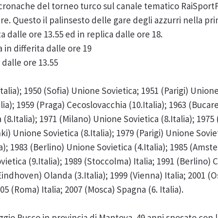
ecronache del torneo turco sul canale tematico RaiSportP
tre. Questo il palinsesto delle gare degli azzurri nella pr
ta dalle ore 13.55 ed in replica dalle ore 18.
 in differita dalle ore 19
a dalle ore 13.55
lia); 1950 (Sofia) Unione Sovietica; 1951 (Parigi) Unione 
ia); 1959 (Praga) Cecoslovacchia (10.Italia); 1963 (Bucare
(8.Italia); 1971 (Milano) Unione Sovietica (8.Italia); 197
nki) Unione Sovietica (8.Italia); 1979 (Parigi) Unione Soviet
ia); 1983 (Berlino) Unione Sovietica (4.Italia); 1985 (Ams
ietica (9.Italia); 1989 (Stoccolma) Italia; 1991 (Berlino) Cs
 (Eindhoven) Olanda (3.Italia); 1999 (Vienna) Italia; 2001 (
2005 (Roma) Italia; 2007 (Mosca) Spagna (6. Italia).
ggio Rusco in provincia di Mantova. 49 anni sposato con l