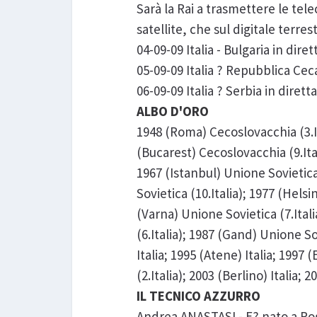
Sarà la Rai a trasmettere le tel
satellite, che sul digitale terres
04-09-09 Italia - Bulgaria in diret
05-09-09 Italia ? Repubblica Ceca
06-09-09 Italia ? Serbia in dirett
ALBO D'ORO
1948 (Roma) Cecoslovacchia (3.Ita
(Bucarest) Cecoslovacchia (9.Ital
1967 (Istanbul) Unione Sovietica 
Sovietica (10.Italia); 1977 (Helsi
(Varna) Unione Sovietica (7.Ital
(6.Italia); 1987 (Gand) Unione Sov
Italia; 1995 (Atene) Italia; 1997
(2.Italia); 2003 (Berlino) Italia; 
IL TECNICO AZZURRO
Andrea ANASTASI
- E? nato a Po