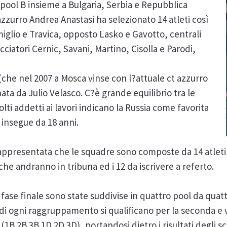
a pool B insieme a Bulgaria, Serbia e Repubblica
zzurro Andrea Anastasi ha selezionato 14 atleti così
rmiglio e Travica, opposto Lasko e Gavotto, centrali
acciatori Cernic, Savani, Martino, Cisolla e Parodi,
he nel 2007 a Mosca vinse con l?attuale ct azzurro
ata da Julio Velasco. C?è grande equilibrio tra le
ti addetti ai lavori indicano la Russia come favorita
e insegue da 18 anni.
appresentata che le squadre sono composte da 14 atleti 
che andranno in tribuna ed i 12 da iscrivere a referto.
fase finale sono state suddivise in quattro pool da quat
 di ogni raggruppamento si qualificano per la seconda e 
(1B 2B 3B 1D 2D 3D), portandosi dietro i risultati degli sco