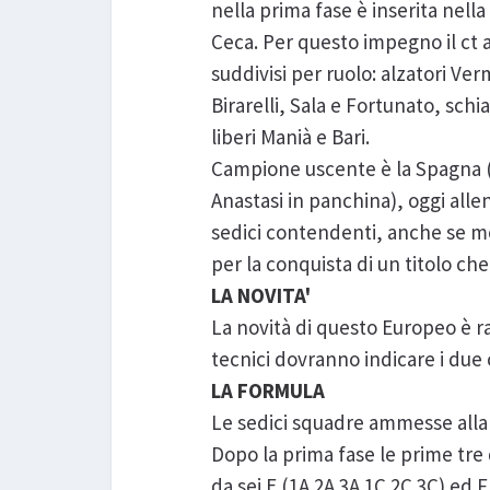
nella prima fase è inserita nell
Ceca. Per questo impegno il ct a
suddivisi per ruolo: alzatori Ve
Birarelli, Sala e Fortunato, schi
liberi Manià e Bari.
Campione uscente è la Spagna (c
Anastasi in panchina), oggi allen
sedici contendenti, anche se mol
per la conquista di un titolo ch
LA NOVITA'
La novità di questo Europeo è r
tecnici dovranno indicare i due 
LA FORMULA
Le sedici squadre ammesse alla 
Dopo la prima fase le prime tre
da sei E (1A 2A 3A 1C 2C 3C) ed F 