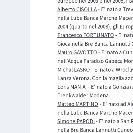
europeo nel 2003 e nel 2005, i 
Alberto CISOLLA
- E' nato a Tre
nella Lube Banca Marche Macerat
2004 (quarto nel 2008), gli Europ
Francesco FORTUNATO
- E' nat
Gioca nella Bre Banca Lannutti
Mauro GAVOTTO
- E' nato a Cun
nell'Acqua Paradiso Gabeca Monti
Michal LASKO
- E' nato a Wrocla
Lanza Verona. Con la maglia azzu
Loris MANIA'
- E' nato a Gorizia 
Trenkwalder Modena.
Matteo MARTINO
- E' nato ad Al
nella Lube Banca Marche Macerata
Simone PARODI
- E' nato a San 
nella Bre Banca Lannutti Cuneo