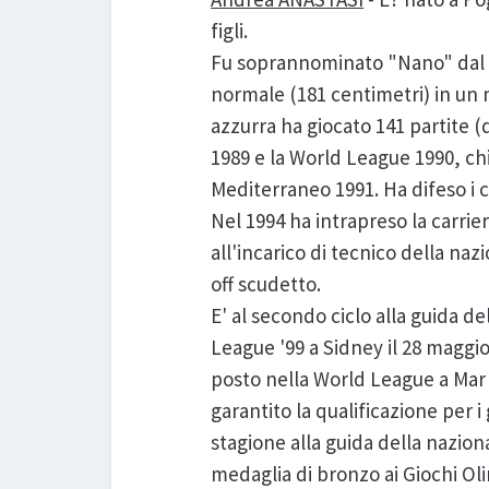
figli.
Fu soprannominato "Nano" dal te
normale (181 centimetri) in un 
azzurra ha giocato 141 partite (d
1989 e la World League 1990, chi
Mediterraneo 1991. Ha difeso i 
Nel 1994 ha intrapreso la carrie
all'incarico di tecnico della na
off scudetto.
E' al secondo ciclo alla guida d
League '99 a Sidney il 28 maggio
posto nella World League a Mar 
garantito la qualificazione per
stagione alla guida della nazion
medaglia di bronzo ai Giochi Ol