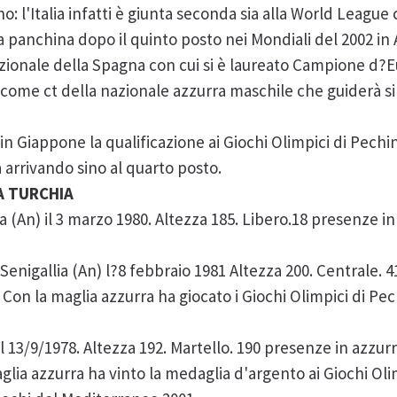
 l'Italia infatti è giunta seconda sia alla World League
la panchina dopo il quinto posto nei Mondiali del 2002 in
azionale della Spagna con cui si è laureato Campione d?E
 come ct della nazionale azzurra maschile che guiderà si
n Giappone la qualificazione ai Giochi Olimpici di Pechi
a arrivando sino al quarto posto.
A TURCHIA
ia (An) il 3 marzo 1980. Altezza 185. Libero.18 presenze in
 Senigallia (An) l?8 febbraio 1981 Altezza 200. Centrale. 
 Con la maglia azzurra ha giocato i Giochi Olimpici di Pec
il 13/9/1978. Altezza 192. Martello. 190 presenze in azzur
glia azzurra ha vinto la medaglia d'argento ai Giochi Olimp