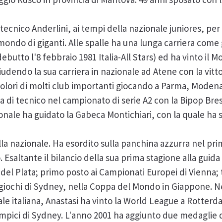
cnico Anderlini, ai tempi della nazionale juniores, per
mondo di giganti. Alle spalle ha una lunga carriera come 
ebutto l'8 febbraio 1981 Italia-All Stars) ed ha vinto il M
udendo la sua carriera in nazionale ad Atene con la vitto
colori di molti club importanti giocando a Parma, Modena
ra di tecnico nel campionato di serie A2 con la Bipop Bres
zionale ha guidato la Gabeca Montichiari, con la quale ha
ella nazionale. Ha esordito sulla panchina azzurra nel pr
. Esaltante il bilancio della sua prima stagione alla guid
del Plata; primo posto ai Campionati Europei di Vienna;
 i giochi di Sydney, nella Coppa del Mondo in Giappone. 
ale italiana, Anastasi ha vinto la World League a Rotter
impici di Sydney. L'anno 2001 ha aggiunto due medaglie 