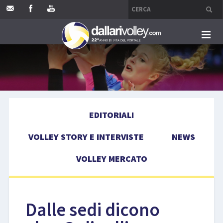
HOME
EDITORIALI
EDITORIALI
VOLLEY STORY E INTERVISTE
VOLLEY STORY E INTERVISTE
NEWS
NEWS
VOLLEY MERCATO
VOLLEY MERCATO
COMPETIZIONI
Dalle sedi dicono
EVENTI