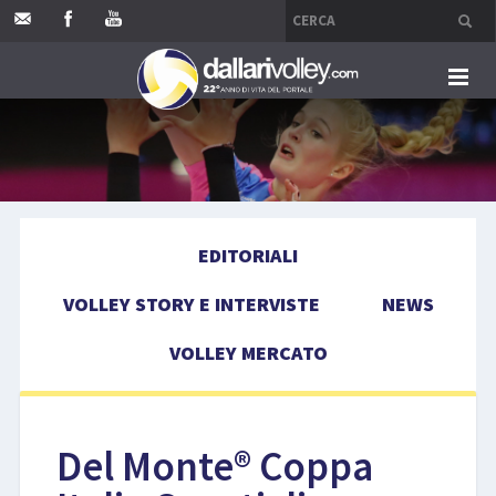
HOME
EDITORIALI
EDITORIALI
VOLLEY STORY E INTERVISTE
VOLLEY STORY E INTERVISTE
NEWS
NEWS
VOLLEY MERCATO
VOLLEY MERCATO
COMPETIZIONI
Del Monte® Coppa
EVENTI