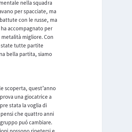
amentale nella squadra
i davano per spacciate, ma
battute con le russe, ma
ci ha accompagnato per
a metalità migliore. Con
state tutte partite
na bella partita, siamo
ole scoperta, quest’anno
prova una giocatrice a
re stata la voglia di
o pensi che quattro anni
l gruppo puó cambiare.
zioni possono ripetersi e