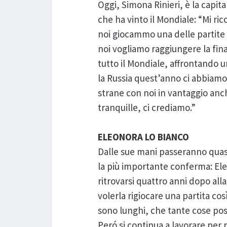
Oggi, Simona Rinieri, è la capi
che ha vinto il Mondiale: “Mi ric
noi giocammo una delle partite 
noi vogliamo raggiungere la fi
tutto il Mondiale, affrontando un
la Russia quest’anno ci abbiamo
strane con noi in vantaggio anch
tranquille, ci crediamo.”
ELEONORA LO BIANCO
Dalle sue mani passeranno quasi 
la più importante conferma: Ele
ritrovarsi quattro anni dopo all
volerla rigiocare una partita co
sono lunghi, che tante cose po
Peró si continua a lavorare per r