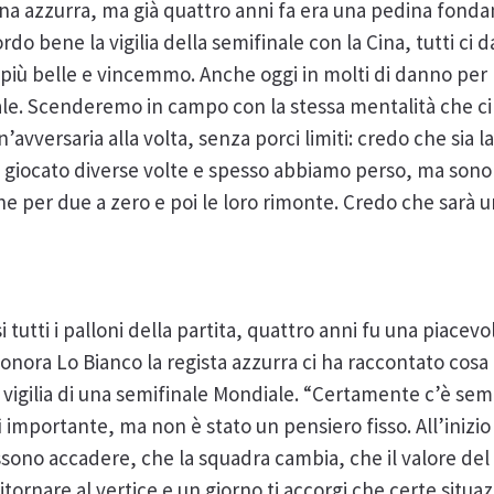
tana azzurra, ma già quattro anni fa era una pedina fond
ordo bene la vigilia della semifinale con la Cina, tutti c
più belle e vincemmo. Anche oggi in molti di danno per 
nale. Scenderemo in campo con la stessa mentalità che 
’avversaria alla volta, senza porci limiti: credo che sia l
 giocato diverse volte e spesso abbiamo perso, ma sono 
e per due a zero e poi le loro rimonte. Credo che sarà u
tutti i palloni della partita, quattro anni fu una piacev
onora Lo Bianco la regista azzurra ci ha raccontato cosa 
a vigilia di una semifinale Mondiale. “Certamente c’è semp
sì importante, ma non è stato un pensiero fisso. All’inizi
ssono accadere, che la squadra cambia, che il valore de
itornare al vertice e un giorno ti accorgi che certe situa