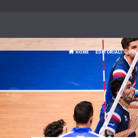
HOME
EDITORIALI
VOL
‹