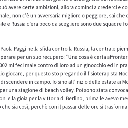
uó avere certe ambizioni, allora cominci a crederci e con
ale, non c’è un avversaria migliore o peggiore, sai che 
sile e Russia c’era poco da scegliere sono due squadre for
Paola Paggi nella sfida contro la Russia, la centrale pie
sperare per un suo recupero: “Una cosa è certa affrontar
2 mi feci male contro di loro ad un ginocchio ed in prat
glio giocare, per questo sto pregando il fisioterapista Noc
i scendere in campo. Io sino all’inizio delle estate ai M
er una stagione di beach volley. Poi sono stata convocat
i e la gioia per la vittoria di Berlino, prima le avevo me
 che sia così, perchè con il passar delle ore si trasforma