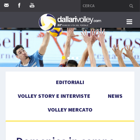
HOME
EDITORIALI
VOLLEY STORY E INTERVISTE
EDITORIALI
NEWS
VOLLEY STORY E INTERVISTE
NEWS
VOLLEY MERCATO
VOLLEY MERCATO
COMPETIZIONI
EVENTI