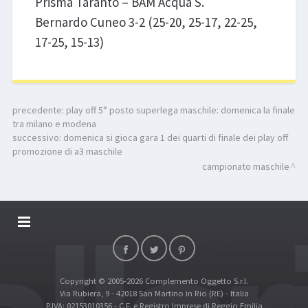
Prisma Taranto – BAM Acqua S.
Bernardo Cuneo 3-2 (25-20, 25-17, 22-25,
17-25, 15-13)
precedente:
play off 5° posto superlega maschile: domenica la finale
tra milano e modena
successivo:
domenica si gioca gara 1 dei quarti di finale dei play off
promozione di a3 maschile
campionato maschile
DALLARIVOLLEY SOSTIENE
CONTATTI
Copyright © 2005-2026 Complemento Oggetto S.r.l.
TOP RICERCHE
Via Rubiera, 9 - 42018 San Martino in Rio (RE) - Italia
SITE MAP
P.IVA: 02153010356 - C.F. e Registro Imprese di Reggio Emilia