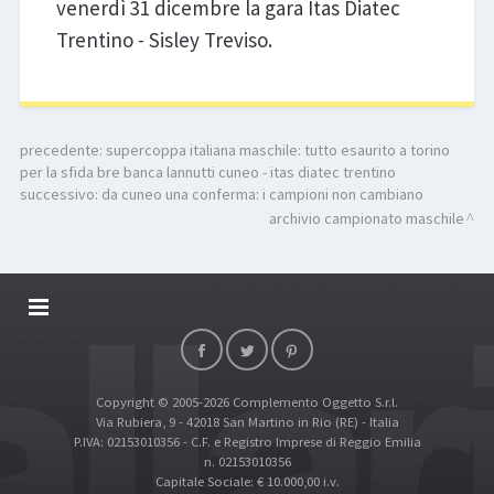
venerdì 31 dicembre la gara Itas Diatec
Trentino - Sisley Treviso.
precedente:
supercoppa italiana maschile: tutto esaurito a torino
per la sfida bre banca lannutti cuneo - itas diatec trentino
successivo:
da cuneo una conferma: i campioni non cambiano
archivio campionato maschile
DALLARIVOLLEY SOSTIENE
CONTATTI
Copyright © 2005-2026 Complemento Oggetto S.r.l.
TOP RICERCHE
Via Rubiera, 9 - 42018 San Martino in Rio (RE) - Italia
SITE MAP
P.IVA: 02153010356 - C.F. e Registro Imprese di Reggio Emilia
n. 02153010356
Capitale Sociale: € 10.000,00 i.v.