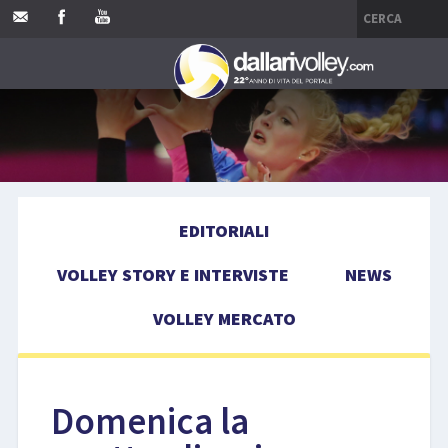
HOME
EDITORIALI
EDITORIALI
VOLLEY STORY E INTERVISTE
VOLLEY STORY E INTERVISTE
NEWS
NEWS
VOLLEY MERCATO
VOLLEY MERCATO
COMPETIZIONI
Domenica la
EVENTI