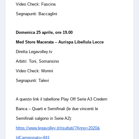
Video Check:
Fascina
Segnapunti:
Baccaglini
Domenica 25 aprile, ore 19.00
Med Store Macerata – Aurispa Libellula Lecce
Diretta Legavolley.tv
Arbitri:
Toni, Somansino
Video Check:
Monini
Segnapunti:
Talevi
A questo link il tabellone Play Off Serie A3 Credem
Banca – Quarti e Semifinali (le due vincenti le
Semifinali salgono in Serie A2):
https://www.legavolley.it/
risultati/?Anno=2020&
IdCampionato=841