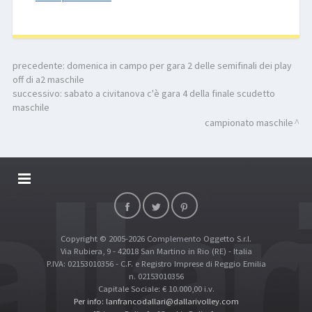
precedente:
domenica in campo per gara 2 delle semifinali dei play
off di a2 maschile
successivo:
sabato a civitanova c'è gara 4 della finale scudetto
maschile
campionato maschile
DALLARIVOLLEY SOSTIENE
CONTATTI
Copyright © 2005-2026 Complemento Oggetto S.r.l.
TOP RICERCHE
Via Rubiera, 9 - 42018 San Martino in Rio (RE) - Italia
SITE MAP
P.IVA: 02153010356 - C.F. e Registro Imprese di Reggio Emilia
n. 02153010356
Capitale Sociale: € 10.000,00 i.v.
Per info: lanfrancodallari@dallarivolley.com