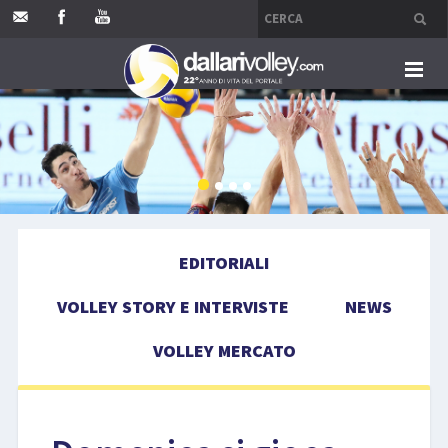
HOME
EDITORIALI
VOLLEY STORY E INTERVISTE
EDITORIALI
NEWS
VOLLEY STORY E INTERVISTE
NEWS
VOLLEY MERCATO
VOLLEY MERCATO
COMPETIZIONI
EVENTI