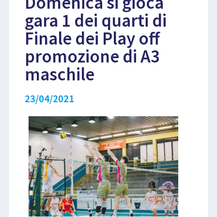
Domenica si gioca
gara 1 dei quarti di
LIBRI
Finale dei Play off
promozione di A3
maschile
23/04/2021