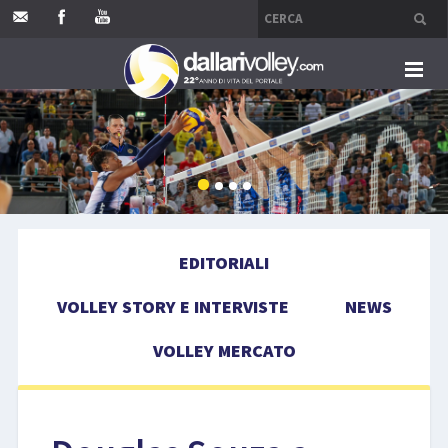
HOME
EDITORIALI
VOLLEY STORY E INTERVISTE
EDITORIALI
NEWS
VOLLEY STORY E INTERVISTE
NEWS
VOLLEY MERCATO
VOLLEY MERCATO
COMPETIZIONI
EVENTI