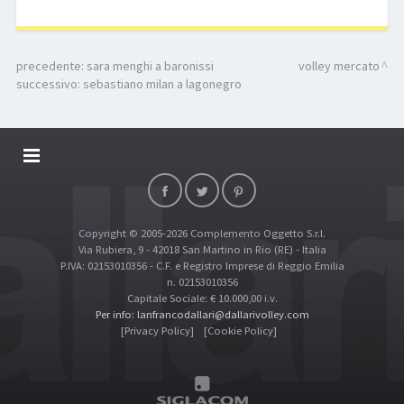
precedente:
sara menghi a baronissi
volley mercato
successivo:
sebastiano milan a lagonegro
DALLARIVOLLEY SOSTIENE
CONTATTI
Copyright © 2005-2026 Complemento Oggetto S.r.l.
TOP RICERCHE
Via Rubiera, 9 - 42018 San Martino in Rio (RE) - Italia
SITE MAP
P.IVA: 02153010356 - C.F. e Registro Imprese di Reggio Emilia
n. 02153010356
Capitale Sociale: € 10.000,00 i.v.
Per info: lanfrancodallari@dallarivolley.com
[Privacy Policy]
[Cookie Policy]