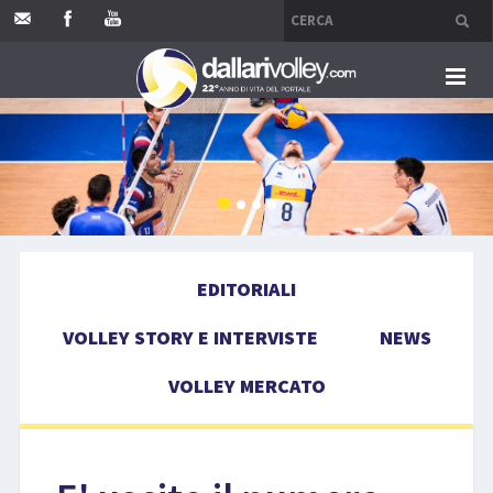
HOME
EDITORIALI
VOLLEY STORY E INTERVISTE
EDITORIALI
NEWS
VOLLEY STORY E INTERVISTE
NEWS
VOLLEY MERCATO
VOLLEY MERCATO
COMPETIZIONI
EVENTI