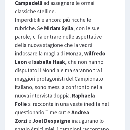
Campedelli
ad assegnare le ormai
classiche stelline.
Imperdibili e ancora più ricche le
rubriche. Se
Miriam Sylla
, con le sue
parole, ci fa entrare nelle aspettative
della nuova stagione che la vedrà
indossare la maglia di Monza,
Wilfredo
Leon
e
Isabelle Haak
, che non hanno
disputato il Mondiale ma saranno tra i
maggiori protagonisti del Campionato
italiano, sono messi a confronto nella
nuova intervista doppia.
Raphaela
Folie
si racconta in una veste inedita nel
questionario Time out e
Andrea
Zorzi
e
Joel Despaigne
inaugurano lo
spazio Amici miei, i campioni raccontano