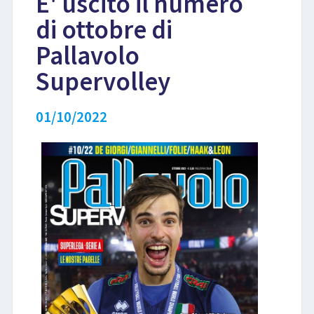
E' uscito il numero
di ottobre di
LIBRI
Pallavolo
Supervolley
01/10/2022