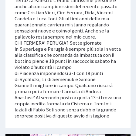
Terrazza Palestro c’erano tantissime persone e
anche alcuni campionissimi del recente passato
come Cristian Vieri, Ciro Ferrara, Dida, Vincent
Candela e Luca Toni. Gli ultimi anni della mia
quarantennale carriera mi stanno regalando
sensazioni nuove e coinvolgenti. Anche se la
pallavolo resta sempre nel mio cuore.
CHI FERMERA’ PERUGIA? Sette giornate
in SuperLega e Perugia è sempre più sola in vetta
alla classifica che comanda da imbattuta con il
bottino pieno e 18 punti in saccoccia: sabato ha
violato d’autorità il campo
di Piacenza imponendosi 3-1 con 19 punti
di Rychlicki, 17 di Semeniuk e Simone
Giannelli migliore in campo. Qualcuno riuscirà
prima o poi a fermare l’armata di Andrea
Anastasi? Al secondo posto a quota 13 si trova una
coppia inedita formata da Cisterna e Trento: i
laziali di Fabio Soli sono senza dubbio la grande
sorpresa positiva di questo avvio di stagione