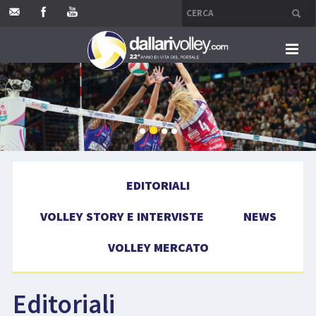
HOME
EDITORIALI
VOLLEY STORY E INTERVISTE
EDITORIALI
NEWS
VOLLEY STORY E INTERVISTE
NEWS
VOLLEY MERCATO
VOLLEY MERCATO
COMPETIZIONI
Editoriali
EVENTI