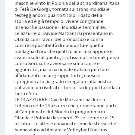
maschile vinto in Polonia dalla straordinaria Italia
di Fefè De Giorgi, tornata sul trono mondiale
festeggiando il quarto titolo iridato della
storia ed è già tempo di vivere con grande
intensità e passione il Mondiale femminile.
Le azzurre di Davide Mazzanti si presentano in
Olanda con i favori del pronostico e con la
concreta possibilità di conquistare quella
medaglia d’oro che quattro anni in Giappone è
svanita solo al quinto, tiratissimo tie break perso
con la Serbia. Le avversarie sono tante e
agguerrite, ma la nazionale italiana può fare
affidamento su un gruppo forte, coeso e
spregiudicato, in grado di regalare alla nostra
pallavolo un risultato storico: la doppietta iridata
tinta d’oro.
LE 14 AZZURRE. Davide Mazzanti ha deciso
l’elenco delle 14 azzurre che prenderanno parte
al Campionato del Mondo in programma in
Olanda e Polonia da venerdì 23 settembre al 15
ottobre. Le atlete convocate sono le stesse che
hanno vinto ad Ankara la Volleyball Nations