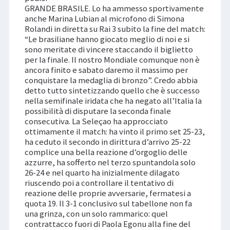
GRANDE BRASILE. Lo ha ammesso sportivamente
anche Marina Lubian al microfono di Simona
Rolandi in diretta su Rai 3 subito la fine del match:
“Le brasiliane hanno giocato meglio di noi e si
sono meritate di vincere staccando il biglietto
per la finale. Il nostro Mondiale comunque non è
ancora finito e sabato daremo il massimo per
conquistare la medaglia di bronzo”. Credo abbia
detto tutto sintetizzando quello che è successo
nella semifinale iridata che ha negato all’Italia la
possibilità di disputare la seconda finale
consecutiva. La Seleçao ha approcciato
ottimamente il match: ha vinto il primo set 25-23,
ha ceduto il secondo in dirittura d’arrivo 25-22
complice una bella reazione d’orgoglio delle
azzurre, ha sofferto nel terzo spuntandola solo
26-24 e nel quarto ha inizialmente dilagato
riuscendo poi a controllare il tentativo di
reazione delle proprie avversarie, fermatesi a
quota 19. Il 3-1 conclusivo sul tabellone non fa
una grinza, con un solo rammarico: quel
contrattacco fuori di Paola Egonu alla fine del