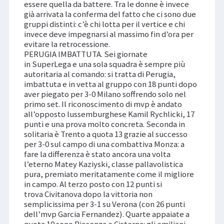
essere quella da battere. Tra le donne è invece
già arrivata la conferma del fatto che ci sono due
gruppi distinti: c’è chi lotta per il vertice e chi
invece deve impegnarsi al massimo fin d’ora per
evitare la retrocessione.
PERUGIA IMBATTUTA. Sei giornate
in SuperLega e una sola squadra è sempre più
autoritaria al comando: si tratta di Perugia,
imbattuta e in vetta al gruppo con 18 punti dopo
aver piegato per 3-0 Milano soffrendo solo nel
primo set. Il riconoscimento di mvp è andato
all’opposto lussemburghese Kamil Rychlicki, 17
punti e una prova molto concreta. Seconda in
solitaria è Trento a quota 13 grazie al successo
per 3-0 sul campo di una combattiva Monza: a
fare la differenza è stato ancora una volta
l’eterno Matey Kaziyski, classe pallavolistica
pura, premiato meritatamente come il migliore
in campo. Al terzo posto con 12 punti si
trova Civitanova dopo la vittoria non
semplicissima per 3-1 su Verona (con 26 punti
dell’mvp Garcia Fernandez). Quarte appaiate a
quota 10 sono Piacenza e Cisterna: gli emiliani