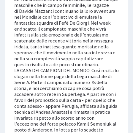
maschile che in campo femminile, le ragazze
di Davide Mazzanti continuano la loro avventura
nel Mondiale con l’obiettivo di emulare la
fantastica squadra di Fefè De Giorgi. Nel week
end scatta il campionato maschile che vivrà
infatti sulla scia emozionale dell’entusiasmo
scatenato dalle recente vittoria nella rassegna
iridata, tanto inattesa quanto meritata: nella
speranza che il movimento nella sua interezza e
nella sua complessità sappia capitalizzare
questo risultato a dir poco straordinario.
LA CASA DEI CAMPIONI DEL MONDO. Così recita lo
slogan nella home page della Lega maschile di
Serie A. Parte il campionato numero 78 della
storia, e noi cerchiamo di capire cosa potrà
accadere sotto rete in SuperLega. A partire con i
favori del pronostico sulla carta - per quello che
conta adesso - appare Perugia, affidata alla guida
tecnica di Andrea Anastasi e rimasta in pratica
invariata rispetto allo scorso anno con
l’eccezione del forte polacco Kamil Semeniuk al
posto di Anderson. In lotta per lo scudetto