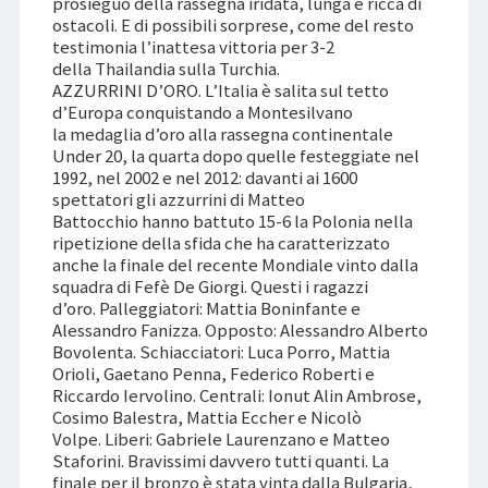
prosieguo della rassegna iridata, lunga e ricca di
ostacoli. E di possibili sorprese, come del resto
testimonia l’inattesa vittoria per 3-2
della Thailandia sulla Turchia.
AZZURRINI D’ORO. L’Italia è salita sul tetto
d’Europa conquistando a Montesilvano
la medaglia d’oro alla rassegna continentale
Under 20, la quarta dopo quelle festeggiate nel
1992, nel 2002 e nel 2012: davanti ai 1600
spettatori gli azzurrini di Matteo
Battocchio hanno battuto 15-6 la Polonia nella
ripetizione della sfida che ha caratterizzato
anche la finale del recente Mondiale vinto dalla
squadra di Fefè De Giorgi. Questi i ragazzi
d’oro. Palleggiatori: Mattia Boninfante e
Alessandro Fanizza. Opposto: Alessandro Alberto
Bovolenta. Schiacciatori: Luca Porro, Mattia
Orioli, Gaetano Penna, Federico Roberti e
Riccardo Iervolino. Centrali: Ionut Alin Ambrose,
Cosimo Balestra, Mattia Eccher e Nicolò
Volpe. Liberi: Gabriele Laurenzano e Matteo
Staforini. Bravissimi davvero tutti quanti. La
finale per il bronzo è stata vinta dalla Bulgaria,