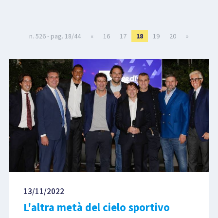
LIBRI
n. 526 - pag. 18/44
«
16
17
18
19
20
»
13/11/2022
L'altra metà del cielo sportivo