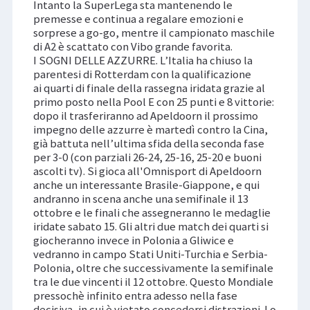
Intanto la SuperLega sta mantenendo le
premesse e continua a regalare emozioni e
sorprese a go-go, mentre il campionato maschile
di A2 è scattato con Vibo grande favorita.
I SOGNI DELLE AZZURRE. L’Italia ha chiuso la
parentesi di Rotterdam con la qualificazione
ai quarti di finale della rassegna iridata grazie al
primo posto nella Pool E con 25 punti e 8 vittorie:
dopo il trasferiranno ad Apeldoorn il prossimo
impegno delle azzurre è martedì contro la Cina,
già battuta nell’ultima sfida della seconda fase
per 3-0 (con parziali 26-24, 25-16, 25-20 e buoni
ascolti tv). Si gioca all'Omnisport di Apeldoorn
anche un interessante Brasile-Giappone, e qui
andranno in scena anche una semifinale il 13
ottobre e le finali che assegneranno le medaglie
iridate sabato 15. Gli altri due match dei quarti si
giocheranno invece in Polonia a Gliwice e
vedranno in campo Stati Uniti-Turchia e Serbia-
Polonia, oltre che successivamente la semifinale
tra le due vincenti il 12 ottobre. Questo Mondiale
pressochè infinito entra adesso nella fase
decisiva, in cui è vietato concedersi distrazioni. Lo