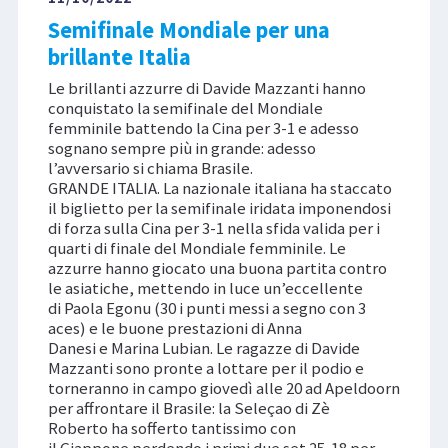
Semifinale Mondiale per una
brillante Italia
Le brillanti azzurre di Davide Mazzanti hanno
conquistato la semifinale del Mondiale
femminile battendo la Cina per 3-1 e adesso
sognano sempre più in grande: adesso
l’avversario si chiama Brasile.
GRANDE ITALIA. La nazionale italiana ha staccato
il biglietto per la semifinale iridata imponendosi
di forza sulla Cina per 3-1 nella sfida valida per i
quarti di finale del Mondiale femminile. Le
azzurre hanno giocato una buona partita contro
le asiatiche, mettendo in luce un’eccellente
di Paola Egonu (30 i punti messi a segno con 3
aces) e le buone prestazioni di Anna
Danesi e Marina Lubian. Le ragazze di Davide
Mazzanti sono pronte a lottare per il podio e
torneranno in campo giovedì alle 20 ad Apeldoorn
per affrontare il Brasile: la Seleçao di Zè
Roberto ha sofferto tantissimo con
il Giappone perdendo i primi due set 25-18 per