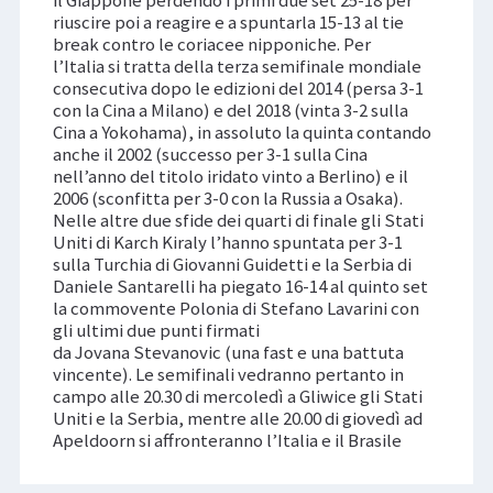
riuscire poi a reagire e a spuntarla 15-13 al tie
break contro le coriacee nipponiche. Per
l’Italia si tratta della terza semifinale mondiale
consecutiva dopo le edizioni del 2014 (persa 3-1
con la Cina a Milano) e del 2018 (vinta 3-2 sulla
Cina a Yokohama), in assoluto la quinta contando
anche il 2002 (successo per 3-1 sulla Cina
nell’anno del titolo iridato vinto a Berlino) e il
2006 (sconfitta per 3-0 con la Russia a Osaka).
Nelle altre due sfide dei quarti di finale gli Stati
Uniti di Karch Kiraly l’hanno spuntata per 3-1
sulla Turchia di Giovanni Guidetti e la Serbia di
Daniele Santarelli ha piegato 16-14 al quinto set
la commovente Polonia di Stefano Lavarini con
gli ultimi due punti firmati
da Jovana Stevanovic (una fast e una battuta
vincente). Le semifinali vedranno pertanto in
campo alle 20.30 di mercoledì a Gliwice gli Stati
Uniti e la Serbia, mentre alle 20.00 di giovedì ad
Apeldoorn si affronteranno l’Italia e il Brasile