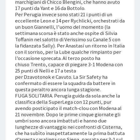
marchigiani di Chicco Blengini, che hanno avuto
17 punti da Yant e 16 da Bottolo.
Per Perugia invece sono stati 21 i punti di un
eccellente Leon e 14 per Rychlicki, orchestrati da
un buon Giannelli, l’uomo del momento (la
settimana scorsa è stato anche ospite di Silvia
Toffanin nel salotto di Verissimo su Canale 5 con
la fidanzata Sally). Per Anastasi un ritorno in Italia
con il sorriso, per la Lube qualche rimpianto per
l’occasione sprecata. Al terzo posto ha
chiuso Trento, capace di piegare 3-1 Modena con
25 punti di Nelli e 17 a testa
per Dzavotonok e Cavuto. La Sir Safety ha
confermato di essere la squadra da battere in
questa peraltro ancora lunga stagione.
FUGA SOLITARIA. Perugia guida da sola anche la
classifica della SuperLega con 12 punti, pur
avendo posticipato il match-clou con Modena al
21 novembre. Dopo le prime cinque giornate gli
umbri sono ancora imbattuti e hanno due
lunghezze di vantaggio nei confronti di Cisterna,
che ha subìto inaspettatamente la prima battuta
d’arresta casalinga con Siena, passata per 3-1 sul