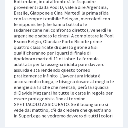
Rotterdam, in cui affronterà le 4 squadre
provenienti dalla Pool D, vale a dire Argentina,
Brasile, Giappone e Cina. Martedì la prima sfida
con la sempre temibile Seleçao, mercoledì con
le nipponiche (che hanno battuto le
sudamericane nel confronto diretto), venerdì le
argentine e sabato le cinesi. A completare la Pool
F sono Belgio, Olanda e Porto Rico: le prime
quattro classificate di questo girone a 8 si
qualificheranno per i quarti di finale di
Apeldoorn martedì 11 ottobre. La formula
adottata per la rassegna iridata pare davvero
assurda e sta rendendo questo torneo
praticamente infinito. L’avventura iridata è
ancora molto lunga, e bisogna dosare al meglio le
energie sia fisiche che mentali, però la squadra
di Davide Mazzanti ha tutte le carte in regola per
essere protagonista fino al termine.
SPETTACOLO ASSICURATO. Se il buongiorno si
vede dal mattino, c’è da credere che quest’anno
in SuperLega ne vedremo davvero di tutti i colori.