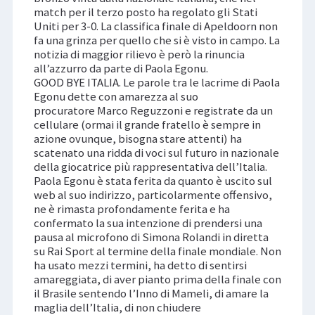
match per il terzo posto ha regolato gli Stati
Uniti per 3-0. La classifica finale di Apeldoorn non
fa una grinza per quello che si è visto in campo. La
notizia di maggior rilievo è però la rinuncia
all’azzurro da parte di Paola Egonu.
GOOD BYE ITALIA. Le parole tra le lacrime di Paola
Egonu dette con amarezza al suo
procuratore Marco Reguzzoni e registrate da un
cellulare (ormai il grande fratello è sempre in
azione ovunque, bisogna stare attenti) ha
scatenato una ridda di voci sul futuro in nazionale
della giocatrice più rappresentativa dell’Italia.
Paola Egonu è stata ferita da quanto è uscito sul
web al suo indirizzo, particolarmente offensivo,
ne è rimasta profondamente ferita e ha
confermato la sua intenzione di prendersi una
pausa al microfono di Simona Rolandi in diretta
su Rai Sport al termine della finale mondiale. Non
ha usato mezzi termini, ha detto di sentirsi
amareggiata, di aver pianto prima della finale con
il Brasile sentendo l’Inno di Mameli, di amare la
maglia dell’Italia, di non chiudere