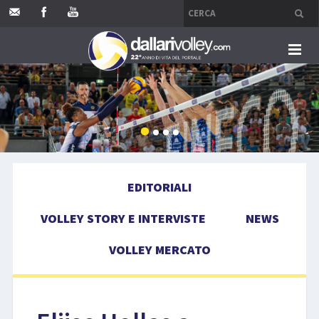
HOME
EDITORIALI
VOLLEY STORY E INTERVISTE
EDITORIALI
NEWS
VOLLEY STORY E INTERVISTE
NEWS
VOLLEY MERCATO
VOLLEY MERCATO
COMPETIZIONI
EVENTI