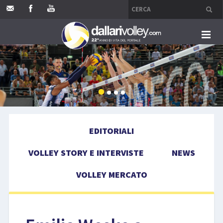
HOME
EDITORIALI
VOLLEY STORY E INTERVISTE
EDITORIALI
NEWS
VOLLEY STORY E INTERVISTE
NEWS
VOLLEY MERCATO
VOLLEY MERCATO
COMPETIZIONI
EVENTI