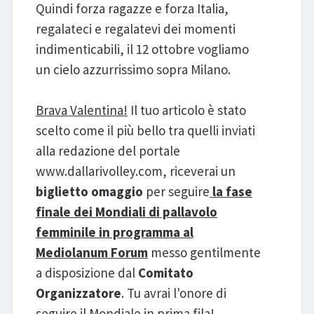
Quindi forza ragazze e forza Italia,
regalateci e regalatevi dei momenti
indimenticabili, il 12 ottobre vogliamo
un cielo azzurrissimo sopra Milano.
Brava Valentina!
Il tuo articolo è stato
scelto come il più bello tra quelli inviati
alla redazione del portale
www.dallarivolley.com, riceverai un
biglietto omaggio
per seguire
la fase
finale dei Mondiali di pallavolo
femminile in programma al
Mediolanum Forum
messo gentilmente
a disposizione dal
Comitato
Organizzatore
. Tu avrai l'onore di
seguire il Mondiale in prima fila!