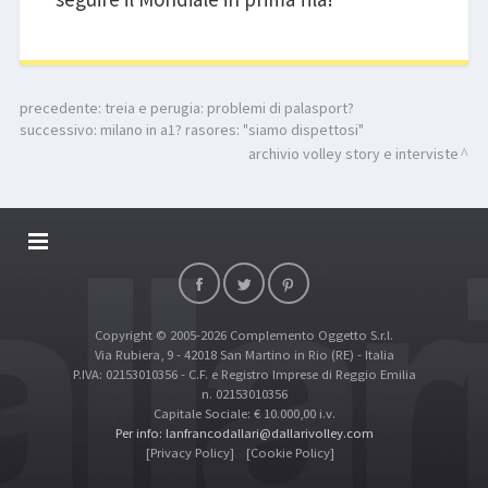
precedente:
treia e perugia: problemi di palasport?
successivo:
milano in a1? rasores: "siamo dispettosi"
archivio volley story e interviste
DALLARIVOLLEY SOSTIENE
CONTATTI
Copyright © 2005-2026 Complemento Oggetto S.r.l.
TOP RICERCHE
Via Rubiera, 9 - 42018 San Martino in Rio (RE) - Italia
SITE MAP
P.IVA: 02153010356 - C.F. e Registro Imprese di Reggio Emilia
n. 02153010356
Capitale Sociale: € 10.000,00 i.v.
Per info: lanfrancodallari@dallarivolley.com
[Privacy Policy]
[Cookie Policy]