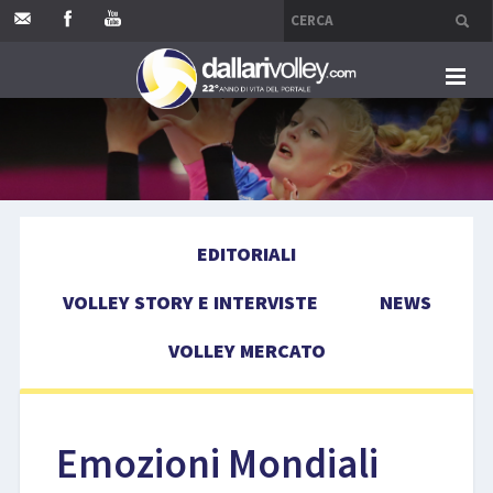
HOME
EDITORIALI
EDITORIALI
VOLLEY STORY E INTERVISTE
VOLLEY STORY E INTERVISTE
NEWS
NEWS
VOLLEY MERCATO
VOLLEY MERCATO
COMPETIZIONI
Emozioni Mondiali
EVENTI