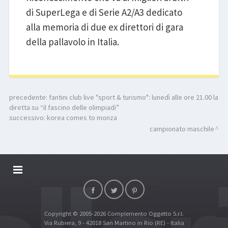
di SuperLega e di Serie A2/A3 dedicato
alla memoria di due ex direttori di gara
della pallavolo in Italia.
precedente:
fantini club live "sport & turismo": lunedì alle ore 21.00 la
diretta su “il fascino delle olimpiadi”
successivo:
korea comes to monza
campionato maschile
DALLARIVOLLEY SOSTIENE
CONTATTI
Copyright © 2005-2026 Complemento Oggetto S.r.l.
TOP RICERCHE
Via Rubiera, 9 - 42018 San Martino in Rio (RE) - Italia