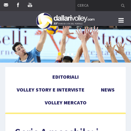
HOME
EDITORIALI
VOLLEY STORY E INTERVISTE
EDITORIALI
NEWS
VOLLEY STORY E INTERVISTE
NEWS
VOLLEY MERCATO
VOLLEY MERCATO
COMPETIZIONI
EVENTI