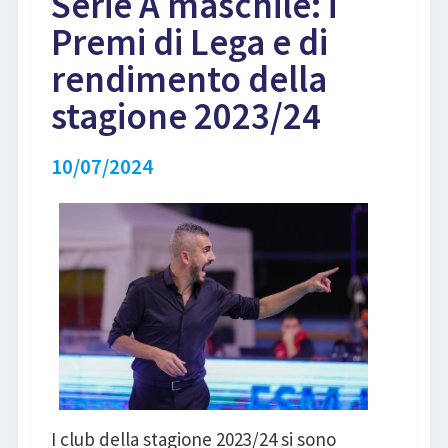
Serie A maschile: i
Premi di Lega e di
LIBRI
rendimento della
stagione 2023/24
10/07/2024
I club della stagione 2023/24 si sono