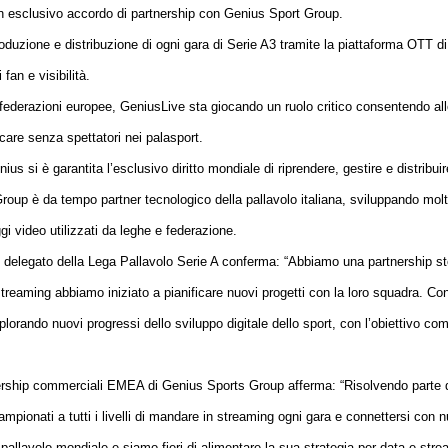
n esclusivo accordo di partnership con Genius Sport Group.
duzione e distribuzione di ogni gara di Serie A3 tramite la piattaforma OTT d
fan e visibilità.
ederazioni europee, GeniusLive sta giocando un ruolo critico consentendo all
ocare senza spettatori nei palasport.
s si è garantita l’esclusivo diritto mondiale di riprendere, gestire e distribuir
p è da tempo partner tecnologico della pallavolo italiana, sviluppando molte
i video utilizzati da leghe e federazione.
delegato della Lega Pallavolo Serie A conferma: “Abbiamo una partnership sto
reaming abbiamo iniziato a pianificare nuovi progetti con la loro squadra. Con
lorando nuovi progressi dello sviluppo digitale dello sport, con l’obiettivo co
ership commerciali EMEA di Genius Sports Group afferma: “Risolvendo parte d
pionati a tutti i livelli di mandare in streaming ogni gara e connettersi con
allavolo mondiale e siamo fieri di alimentare la sua strategia per data e stre