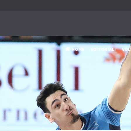
HOME
EDITORIALI
VOL
‹