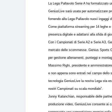
La Lega Pallavolo Serie A ha formalizzato u
GeniusLive sarà usata per automatizzare pro
fornendo alla Lega Pallavolo nuovi ingaggi di 
Come piattaforma streaming per 14 leghe e f
presenza digitale e adattarsi alla sfida di gi
Con i Campionati di Serie A2 e Serie A3, Geniu
mercato delle scommesse. Genius Sports Grou
per gestione allenamenti, punteggi e montagg
Massimo Righi, presidente e amministratore 
e non appena sono entrati nel campo dello st
tecnologia GeniusLive la nostra Lega sta esp
nostri Campionati su scala mondiale”.
Jonny Katanchian, responsabile delle partn
produzione video, GeniusLive consente ai cam
rappresenta una competizione premier nella p