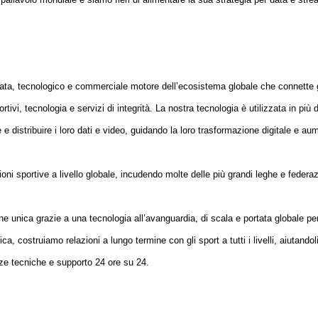
data, tecnologico e commerciale motore dell’ecosistema globale che connette gli
ortivi, tecnologia e servizi di integrità. La nostra tecnologia è utilizzata in pi
 e distribuire i loro dati e video, guidando la loro trasformazione digitale e au
zioni sportive a livello globale, incudendo molte delle più grandi leghe e fed
.
e unica grazie a una tecnologia all’avanguardia, di scala e portata globale per
, costruiamo relazioni a lungo termine con gli sport a tutti i livelli, aiutandol
ze tecniche e supporto 24 ore su 24.