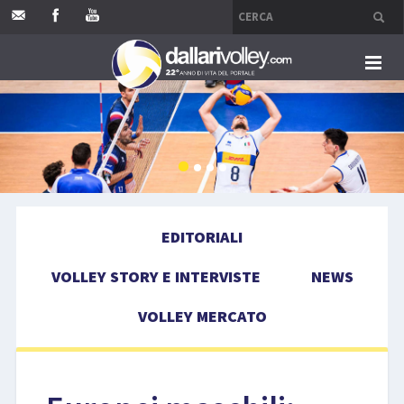
HOME
EDITORIALI
VOLLEY STORY E INTERVISTE
EDITORIALI
NEWS
VOLLEY STORY E INTERVISTE
NEWS
VOLLEY MERCATO
VOLLEY MERCATO
COMPETIZIONI
EVENTI