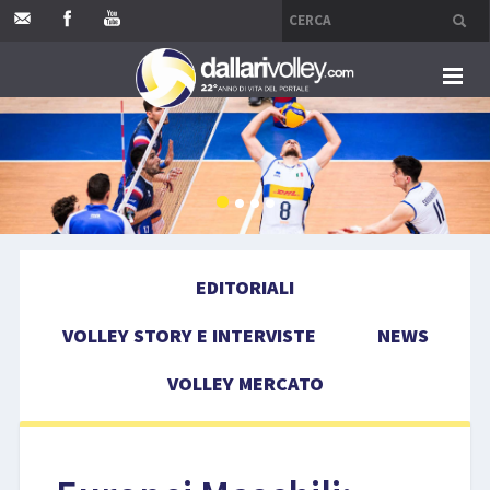
HOME
EDITORIALI
VOLLEY STORY E INTERVISTE
EDITORIALI
NEWS
VOLLEY STORY E INTERVISTE
NEWS
VOLLEY MERCATO
VOLLEY MERCATO
COMPETIZIONI
EVENTI