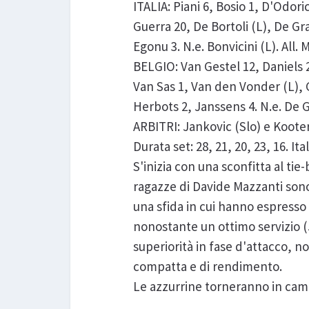
ITALIA: Piani 6, Bosio 1, D'Odori
Guerra 20, De Bortoli (L), De Gr
Egonu 3. N.e. Bonvicini (L). All. 
BELGIO: Van Gestel 12, Daniels 2
Van Sas 1, Van den Vonder (L), G
Herbots 2, Janssens 4. N.e. De G
ARBITRI: Jankovic (Slo) e Koote
Durata set: 28, 21, 20, 23, 16. Ita
S'inizia con una sconfitta al ti
ragazze di Davide Mazzanti sono 
una sfida in cui hanno espresso l
nonostante un ottimo servizio (
superiorità in fase d'attacco, n
compatta e di rendimento.
Le azzurrine torneranno in campo