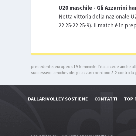
U20 maschile - Gli Azzurrini ha
Netta vittoria della nazionale U
22 25-22 25-9). Il match è in pr
precedente:
europeo u19 femminile: l'italia cede anche all
successivo:
amichevole: gli azzurri perdono 3-2 contro la
DALLARIVOLLEY SOSTIENE
CONTATTI
TOP 
Copyright © 2005-2026 Complemento Oggetto S.r.l.