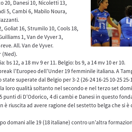
co 20, Danesi 10, Nicoletti 13,
adi 5, Cambi 6, Mabilo Noura,
Mazzanti.
, Goliat 16, Strumilo 10, Cools 18,
uilliams 1, Van de Vyver 3,
reve. All. Van de Vyver.
r (Ned).
lia: bs 12, a 18 mv 9 er 11. Belgio: bs 9, a 14 mv 10 er 10.
e-break l'Europeo dell'Under 19 femminile italiana. A Tam
state superate dal Belgio per 3-2 (26-24 16-25 10-25 25-1
a loro qualità soltanto nel secondo e nel terzo set domina
5 punti di D'Odorico, 4 di cambi e Danesi in questo fon
on è riuscita ad avere ragione del sestetto belga che si
 domani alle 19 (18 italiane) contro un'altra formazione 