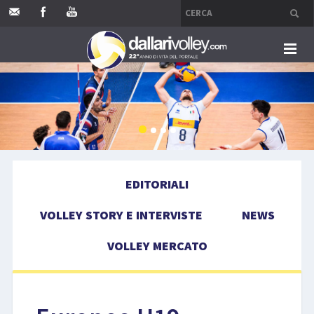
HOME
EDITORIALI
VOLLEY STORY E INTERVISTE
EDITORIALI
NEWS
VOLLEY STORY E INTERVISTE
NEWS
VOLLEY MERCATO
VOLLEY MERCATO
COMPETIZIONI
EVENTI