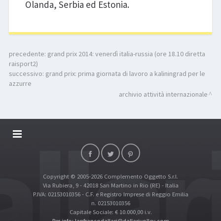
Olanda, Serbia ed Estonia.
precedente:
grand prix 2014: venerdì italia-russia (ore 18.10 diretta
raisport2)
successivo:
grand prix: prima giornata di lavoro a kaliningrad per le
azzurre
archivio attività internazionale
DALLARIVOLLEY SOSTIENE
CONTATTI
Copyright © 2005-2026 Complemento Oggetto S.r.l.
TOP RICERCHE
Via Rubiera, 9 - 42018 San Martino in Rio (RE) - Italia
SITE MAP
P.IVA: 02153010356 - C.F. e Registro Imprese di Reggio Emilia
n. 02153010356
Capitale Sociale: € 10.000,00 i.v.
Per info: lanfrancodallari@dallarivolley.com