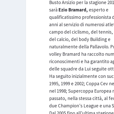
Busto Arsizio per la stagione 20
sarà
Ezio Bramard,
esperto e
qualificatissimo professionista 
anni al servizio di numerosi atle
campo del ciclismo, del tennis, 
del calcio, del body Building e
naturalmente della Pallavolo. P
volley Bramard ha raccolto num
riconoscimenti e ha garantito agl
delle squadre da Lui seguite ot
Ha seguito inizialmente con succ
1995, 1999 e 2002; Coppa Cev ne
nel 1998; Supercoppa Europea ne
passato, nella stessa città, al 
due Champion's League e una S
Dal 2005 fino all'ultima stagio