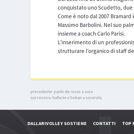
conquistato uno Scudetto, due 
Come è noto dal 2007 Bramard è 
Massimo Barbolini. Nel suo pal
insieme a coach Carlo Parisi.
L'inserimento di un professionis
strutturare l'organico di staff 
precedente:
paolo de rosas a sora
successivo:
ballarini e bokan a soverato
DALLARIVOLLEY SOSTIENE
CONTATTI
TOP 