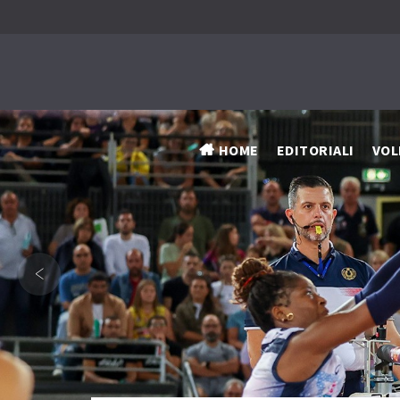
HOME
EDITORIALI
VOL
‹