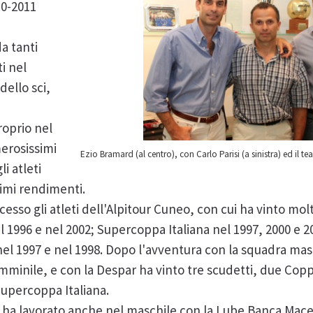
10-2011
da tanti
ti nel
dello sci,
roprio nel
erosissimi
Ezio Bramard (al centro), con Carlo Parisi (a sinistra) ed il
i atleti
timi rendimenti.
esso gli atleti dell'Alpitour Cuneo, con cui ha vinto molt
l 1996 e nel 2002; Supercoppa Italiana nel 1997, 2000 e 
l 1997 e nel 1998. Dopo l'avventura con la squadra masc
femminile, e con la Despar ha vinto tre scudetti, due Cop
upercoppa Italiana.
ne ha lavorato anche nel maschile con la Lube Banca Mace