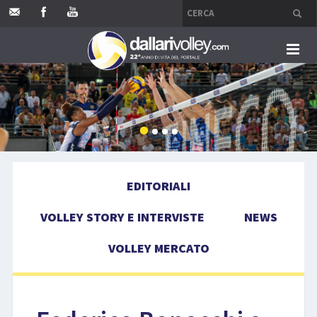
HOME
EDITORIALI
VOLLEY STORY E INTERVISTE
EDITORIALI
NEWS
VOLLEY STORY E INTERVISTE
NEWS
VOLLEY MERCATO
VOLLEY MERCATO
COMPETIZIONI
EVENTI