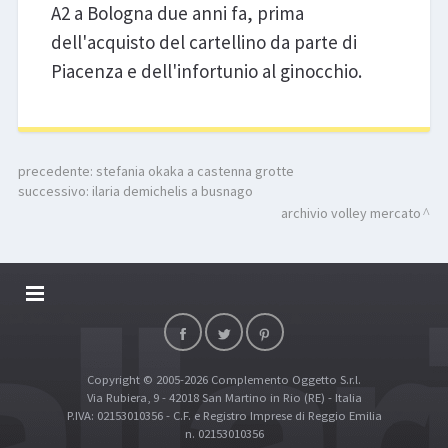
A2 a Bologna due anni fa, prima
dell'acquisto del cartellino da parte di
Piacenza e dell'infortunio al ginocchio.
precedente:
stefania okaka a castenna grotte
successivo:
ilaria demichelis a busnago
archivio volley mercato
DALLARIVOLLEY SOSTIENE
CONTATTI
Copyright © 2005-2026 Complemento Oggetto S.r.l.
TOP RICERCHE
Via Rubiera, 9 - 42018 San Martino in Rio (RE) - Italia
SITE MAP
P.IVA: 02153010356 - C.F. e Registro Imprese di Reggio Emilia
n. 02153010356