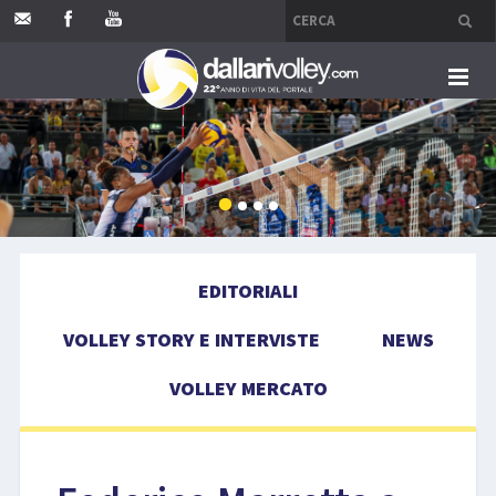
HOME
EDITORIALI
VOLLEY STORY E INTERVISTE
EDITORIALI
NEWS
VOLLEY STORY E INTERVISTE
NEWS
VOLLEY MERCATO
VOLLEY MERCATO
COMPETIZIONI
EVENTI