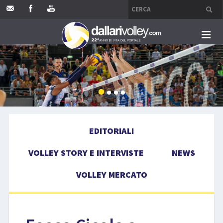
HOME
EDITORIALI
VOLLEY STORY E INTERVISTE
EDITORIALI
NEWS
VOLLEY STORY E INTERVISTE
NEWS
VOLLEY MERCATO
VOLLEY MERCATO
COMPETIZIONI
EVENTI