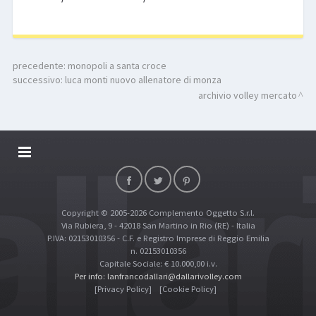
precedente:
monopoli a santa croce
successivo:
luca monti nuovo allenatore di monza
archivio volley mercato
DALLARIVOLLEY SOSTIENE
CONTATTI
Copyright © 2005-2026 Complemento Oggetto S.r.l.
TOP RICERCHE
Via Rubiera, 9 - 42018 San Martino in Rio (RE) - Italia
SITE MAP
P.IVA: 02153010356 - C.F. e Registro Imprese di Reggio Emilia
n. 02153010356
Capitale Sociale: € 10.000,00 i.v.
Per info: lanfrancodallari@dallarivolley.com
[Privacy Policy]
[Cookie Policy]