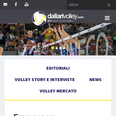
HOME
EDITORIALI
VOLLEY STORY E INTERVISTE
EDITORIALI
NEWS
VOLLEY STORY E INTERVISTE
NEWS
VOLLEY MERCATO
VOLLEY MERCATO
COMPETIZIONI
EVENTI