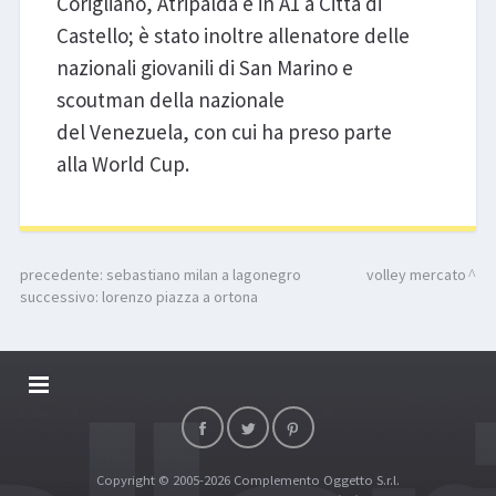
Corigliano, Atripalda e in A1 a Città di
Castello; è stato inoltre allenatore delle
nazionali giovanili di San Marino e
scoutman della nazionale
del Venezuela, con cui ha preso parte
alla World Cup.
precedente:
sebastiano milan a lagonegro
volley mercato
successivo:
lorenzo piazza a ortona
DALLARIVOLLEY SOSTIENE
CONTATTI
Copyright © 2005-2026 Complemento Oggetto S.r.l.
TOP RICERCHE