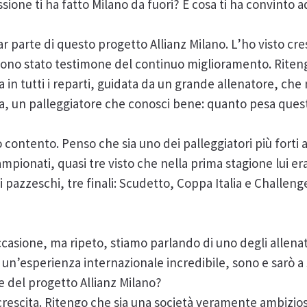
ione ti ha fatto Milano da fuori? E cosa ti ha convinto 
parte di questo progetto Allianz Milano. L’ho visto cres
ono stato testimone del continuo miglioramento. Riten
 in tutti i reparti, guidata da un grande allenatore, che 
opa, un palleggiatore che conosci bene: quanto pesa ques
contento. Penso che sia uno dei palleggiatori più forti a
pionati, quasi tre visto che nella prima stagione lui e
i pazzeschi, tre finali: Scudetto, Coppa Italia e Challeng
asione, ma ripeto, stiamo parlando di uno degli allenato
 un’esperienza internazionale incredibile, sono e sarò a
 e del progetto Allianz Milano?
crescita. Ritengo che sia una società veramente ambizios