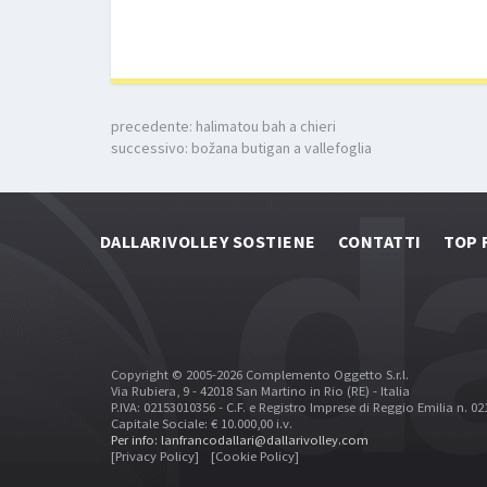
precedente:
halimatou bah a chieri
successivo:
božana butigan a vallefoglia
DALLARIVOLLEY SOSTIENE
CONTATTI
TOP 
Copyright © 2005-2026 Complemento Oggetto S.r.l.
Via Rubiera, 9 - 42018 San Martino in Rio (RE) - Italia
P.IVA: 02153010356 - C.F. e Registro Imprese di Reggio Emilia n. 0
Capitale Sociale: € 10.000,00 i.v.
Per info: lanfrancodallari@dallarivolley.com
[Privacy Policy]
[Cookie Policy]