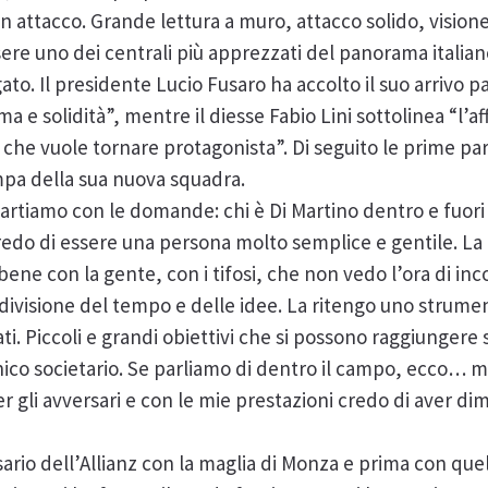
 attacco. Grande lettura a muro, attacco solido, visione
ere uno dei centrali più apprezzati del panorama italian
to. Il presidente Lucio Fusaro ha accolto il suo arrivo p
e solidità”, mentre il diesse Fabio Lini sottolinea “l’affi
e che vuole tornare protagonista”. Di seguito le prime par
tampa della sua nuova squadra.
artiamo con le domande: chi è Di Martino dentro e fuor
redo di essere una persona molto semplice e gentile. La 
 bene con la gente, con i tifosi, che non vedo l’ora di inc
ndivisione del tempo e delle idee. La ritengo uno stru
sati. Piccoli e grandi obiettivi che si possono raggiunger
ganico societario. Se parliamo di dentro il campo, ecco… 
r gli avversari e con le mie prestazioni credo di aver dim
sario dell’Allianz con la maglia di Monza e prima con quel