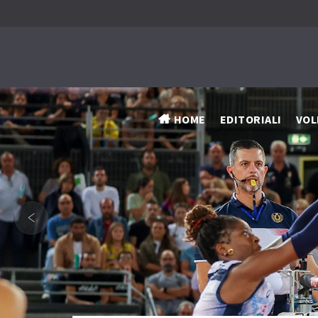
HOME
EDITORIALI
VOL
‹