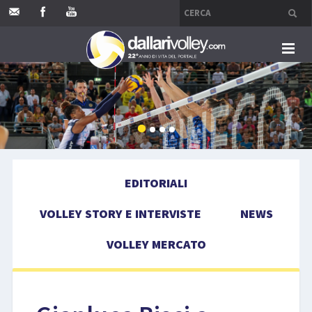
HOME
EDITORIALI
VOLLEY STORY E INTERVISTE
EDITORIALI
NEWS
VOLLEY STORY E INTERVISTE
NEWS
VOLLEY MERCATO
VOLLEY MERCATO
COMPETIZIONI
EVENTI