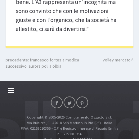
bene. L’A3 rappresenta un’incognita ma
sono convinto che con le motivazioni
giuste e con l’organico, che la società ha
allestito, ci sarà da divertirsi.”
precedente:
francesco fortes a modica
volley mercato
successivo:
aurora poli a olbia
DALLARIVOLLEY SOSTIENE
CONTATTI
Copyright © 2005-2026 Complemento Oggetto S.r.l.
TOP RICERCHE
Via Rubiera, 9 - 42018 San Martino in Rio (RE) - Italia
SITE MAP
P.IVA: 02153010356 - C.F. e Registro Imprese di Reggio Emilia
n. 02153010356