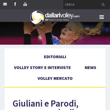
HOME
EDITORIALI
EDITORIALI
VOLLEY STORY E INTERVISTE
VOLLEY STORY E INTERVISTE
NEWS
NEWS
VOLLEY MERCATO
VOLLEY MERCATO
COMPETIZIONI
Giuliani e Parodi,
EVENTI