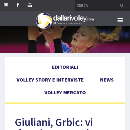
HOME
EDITORIALI
EDITORIALI
VOLLEY STORY E INTERVISTE
VOLLEY STORY E INTERVISTE
NEWS
NEWS
VOLLEY MERCATO
VOLLEY MERCATO
COMPETIZIONI
Giuliani, Grbic: vi
EVENTI