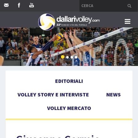
HOME
EDITORIALI
VOLLEY STORY E INTERVISTE
EDITORIALI
NEWS
VOLLEY STORY E INTERVISTE
NEWS
VOLLEY MERCATO
VOLLEY MERCATO
COMPETIZIONI
EVENTI