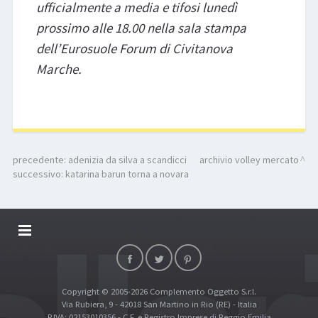
ufficialmente a media e tifosi lunedì
prossimo alle 18.00 nella sala stampa
dell’Eurosuole Forum di Civitanova
Marche.
precedente:
adenizia da silva a scandicci
archivio volley mercato
successivo:
katarina barun torna a novara
DALLARIVOLLEY SOSTIENE
CONTATTI
Copyright © 2005-2026 Complemento Oggetto S.r.l.
TOP RICERCHE
Via Rubiera, 9 - 42018 San Martino in Rio (RE) - Italia
SITE MAP
P.IVA: 02153010356 - C.F. e Registro Imprese di Reggio Emilia