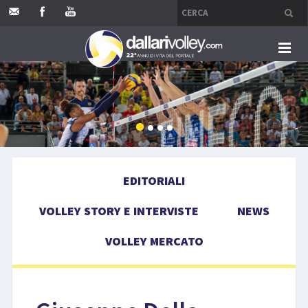
HOME
EDITORIALI
VOLLEY STORY E INTERVISTE
EDITORIALI
NEWS
VOLLEY STORY E INTERVISTE
NEWS
VOLLEY MERCATO
VOLLEY MERCATO
COMPETIZIONI
EVENTI