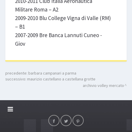
2010-2011 Club Italia Aeronautica
Militare Roma – A2
2009-2010 Blu College Vigna di Valle (RM)
– B1
2007-2009 Bre Banca Lannuti Cuneo -
Giov
precedente:
barbara campanari a parma
successivo:
maurizio castellano a castellana grotte
archivio volley mercato
DALLARIVOLLEY SOSTIENE
CONTATTI