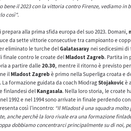
to bene il 2023 con la vittoria contro Firenze, vediamo in
lo così"
.
i prepara alla prima sfida europa del suo 2023. Domani,
duce da sette vittorie consecutive tra campioanto e copp
er eliminato le turche del
Galatasaray
nei sedicesimi di 
i finale contro le croate del
Mladost Zagreb
. Partita i
ria a partire dalle
20.30
, mentre il ritorno è previsto pe
ne il
Mladost Zagreb
è primo nella Superliga croata e d
. La formazione guidata da coach Miodrag
Stojakovic
è a
e finlandesi del
Kangasala
. Nella loro storia, le croate
el 1992 e nel 1994 sono arrivate in finale perdendo cont
resenta così l'incontro:
“Il Mladost è una squadra molto 
e, anche perchè la loro rivale era una formazione finlad
di coppa dobbiamo concentrarci principalmente su di noi,