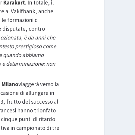
ar
Karakurt
. In totale, il
tre al Vakifbank, anche
le formazioni ci
e disputate, contro
zionata, è da anni che
ontesto prestigioso come
 da quando abbiamo
o e determinazione: non
y Milano
viaggerà verso la
casione di allungare in
, frutto del successo al
francesi hanno trionfato
cinque punti di ritardo
itiva in campionato di tre