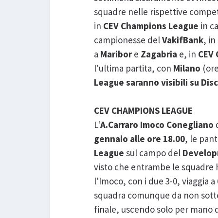
squadre nelle rispettive compet
in
CEV Champions League
in 
campionesse del
VakifBank
, in
a
Maribor
e
Zagabria
e, in
CEV 
l'ultima partita, con
Milano
(or
League saranno visibili su Di
CEV CHAMPIONS LEAGUE
L'
A.Carraro Imoco Conegliano
d
gennaio alle ore 18.00
, le pan
League
sul campo del
Develop
visto che entrambe le squadre h
l'Imoco, con i due 3-0, viaggia 
squadra comunque da non sottova
finale, uscendo solo per mano d