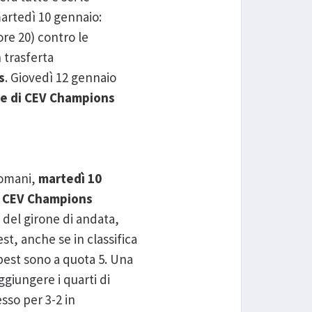
martedì 10 gennaio:
ore 20) contro le
n trasferta
s
. Giovedì 12 gennaio
ite di CEV Champions
domani,
martedì 10
i
CEV Champions
e del girone di andata,
t, anche se in classifica
apest sono a quota 5. Una
giungere i quarti di
sso per 3-2 in