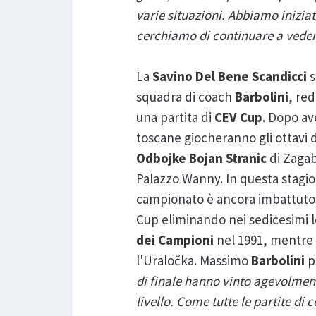
varie situazioni. Abbiamo inizia
cerchiamo di continuare a veder
La
Savino Del Bene Scandicci
s
squadra di coach
Barbolini
, re
una partita di
CEV Cup
. Dopo av
toscane giocheranno gli ottavi d
Odbojke Bojan Stranic
di Zagab
Palazzo Wanny. In questa stagio
campionato è ancora imbattuto
Cup eliminando nei sedicesimi l
dei Campioni
nel 1991, mentre n
l'Uraločka. Massimo
Barbolini
p
di finale hanno vinto agevolment
livello. Come tutte le partite 