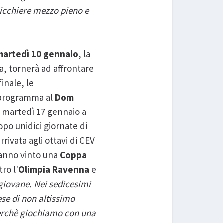
 bicchiere mezzo pieno e
martedì 10 gennaio
, la
a, tornerà ad affrontare
finale, le
n programma al
Dom
r martedì 17 gennaio a
opo unidici giornate di
rrivata agli ottavi di CEV
 hanno vinto una
Coppa
ro l'
Olimpia Ravenna
e
giovane. Nei sedicesimi
ese di non altissimo
 perchè giochiamo con una