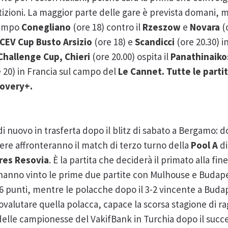
izioni. La maggior parte delle gare è prevista domani, 
campo
Conegliano
(ore 18) contro il
Rzeszow
e
Novara
(
CEV Cup Busto Arsizio
(ore 18) e
Scandicci
(ore 20.30) i
Challenge Cup,
Chieri
(ore 20.00) ospita il
Panathinaiko
e 20) in Francia sul campo del
Le Cannet. Tutte le part
scovery+.
i nuovo in trasferta dopo il blitz di sabato a Bergamo: 
tere affronteranno il match di terzo turno della
Pool A
d
res Resovia
. È la partita che deciderà il primato alla fin
anno vinto le prime due partite con Mulhouse e Budapes
a 6 punti, mentre le polacche dopo il 3-2 vincente a Bud
lutare quella polacca, capace la scorsa stagione di rag
elle campionesse del VakifBank in Turchia dopo il succe