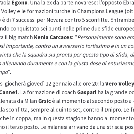
Paola
Egonu
. Una la ex da parte novarese: l'opposto Ebr
gor Volley e le formazioni turche in Champions League (ol
è di 7 successi per Novara contro 5 sconfitte. Entrambe 
ndo conquistato sei punti nelle prime due sfide europe
a il big match
Kenia Carcaces
: "
Personalmente sono emo
osì importante, contro un avversario fortissimo e in un c
nta che la squadra sia pronta per questo tipo di sfida,
o allenando duramente e con la giusta dose di entusiasm
ampo
".
si giocherà giovedì 12 gennaio alle ore 20: la
Vero Volle
 Cannet
. La formazione di coach
Gaspari
ha la grande oc
allenata da Milan
Grsic
è al momento al secondo posto a -3
ella sconfitta, sempre al quinto set, contro il Dnipro. Le 
 che in coppa, ma in questa stagione hanno al momento 
 il terzo posto. Le milanesi arrivano da una striscia pos