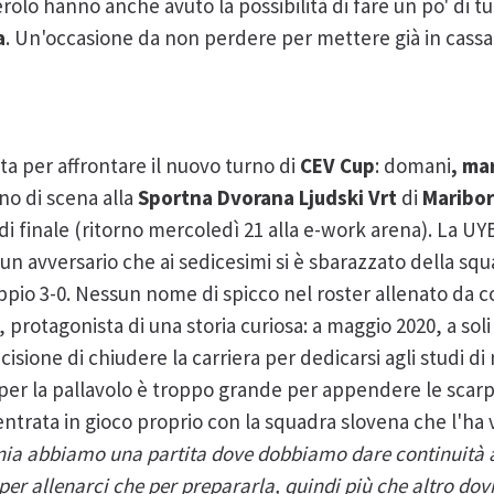
erolo hanno anche avuto la possibilità di fare un po' di t
a
. Un'occasione da non perdere per mettere già in cassaf
a per affrontare il nuovo turno di
CEV Cup
: domani
, ma
o di scena alla
Sportna Dvorana Ljudski Vrt
di
Maribo
di finale (ritorno mercoledì 21 alla e-work arena). La UYB
un avversario che ai sedicesimi si è sbarazzato della sq
pio 3-0. Nessun nome di spicco nel roster allenato da co
, protagonista di una storia curiosa: a maggio 2020, a soli
isione di chiudere la carriera per dedicarsi agli studi 
 per la pallavolo è troppo grande per appendere le scar
trata in gioco proprio con la squadra slovena che l'ha v
nia abbiamo una partita dove dobbiamo dare continuità a
r allenarci che per prepararla, quindi più che altro dov