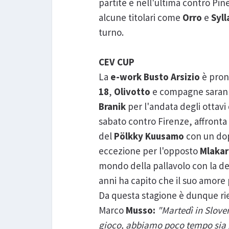
partite e nell'ultima contro Pin
alcune titolari come
Orro
e
Syll
turno.
CEV CUP
La
e-work Busto Arsizio
è pront
18
,
Olivotto
e compagne sarann
Branik
per l'andata degli ottavi 
sabato contro Firenze, affronta 
del
Pölkky Kuusamo
con un dop
eccezione per l'opposto
Mlakar
mondo della pallavolo con la dec
anni ha capito che il suo amore
Da questa stagione è dunque rien
Marco
Musso:
"Martedì in Slove
gioco, abbiamo poco tempo sia pe