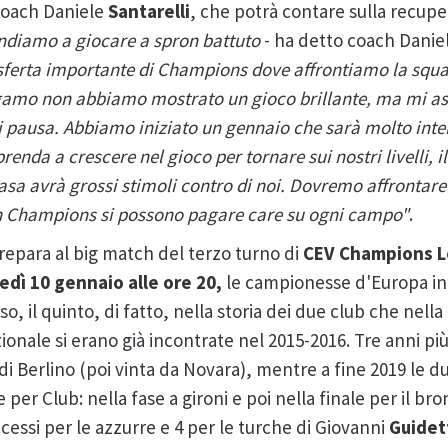
coach Daniele
Santarelli
, che potrà contare sulla recup
ndiamo a giocare a spron battuto
- ha detto coach Danie
sferta importante di Champions dove affrontiamo la squa
rgamo non abbiamo mostrato un gioco brillante, ma mi as
 pausa. Abbiamo iniziato un gennaio che sarà molto inte
enda a crescere nel gioco per tornare sui nostri livelli, 
 casa avrà grossi stimoli contro di noi. Dovremo affrontar
 in Champions si possono pagare care su ogni campo"
.
prepara al big match del terzo turno di
CEV Champions 
edì 10 gennaio alle ore 20,
le campionesse d'Europa in
so, il quinto, di fatto, nella storia dei due club che nella
ale si erano già incontrate nel 2015-2016. Tre anni più 
a di Berlino (poi vinta da Novara), mentre a fine 2019 le d
per Club: nella fase a gironi e poi nella finale per il br
ccessi per le azzurre e 4 per le turche di Giovanni
Guidet