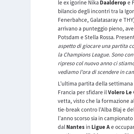
le ex igorine Nika
Daalderop
e 
bilancio degli incontri tra la I
Fenerbahce, Galatasaray e THY) 
arrivano a punteggio pieno, ave
Potsdam e Stella Rossa. Present
aspetto di giocare una partita c
la Champions League. Sono convi
ripreso col nuovo anno ci stiam
vediamo l'ora di scendere in c
L'ultima partita della settimana 
Francia per sfidare il
Volero Le
vetta, visto che la formazione 
tie-break contro l'Alba Blaj e d
l'anno scorso sia in campionato
dal
Nantes
in
Ligue A
e occupano