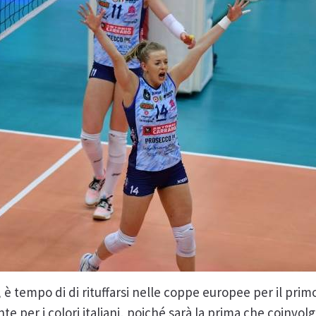
è tempo di di rituffarsi nelle coppe europee per il prim
 per i colori italiani, poiché sarà la prima che coinvolge