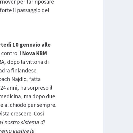
urnover per far riposare
orte il passaggio del
rtedì 10 gennaio alle
r
contro il
Nova KBM
A, dopo la vittoria di
uadra finlandese
ach Najdic, fatta
 24 anni, ha sorpreso il
di medicina, ma dopo due
pe al chiodo per sempre.
ista crescere. Così
l nostro sistema di
remo gestire le