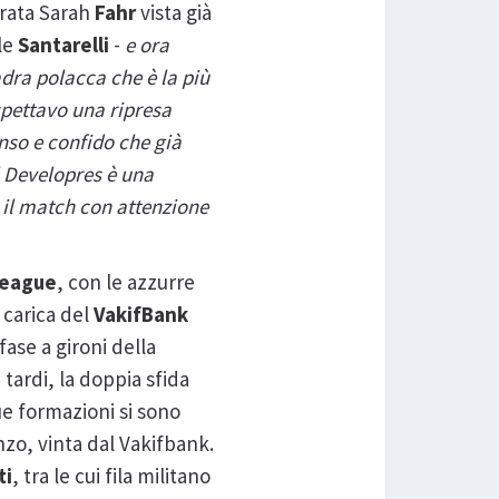
erata Sarah
Fahr
vista già
le
Santarelli
-
e ora
dra polacca che è la più
pettavo una ripresa
nso e confido che già
il Developres è una
e il match con attenzione
League
, con le azzurre
 carica del
VakifBank
 fase a gironi della
tardi, la doppia sfida
ue formazioni si sono
onzo, vinta dal Vakifbank.
ti
, tra le cui fila militano