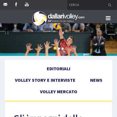
HOME
EDITORIALI
VOLLEY STORY E INTERVISTE
EDITORIALI
NEWS
VOLLEY STORY E INTERVISTE
NEWS
VOLLEY MERCATO
VOLLEY MERCATO
COMPETIZIONI
EVENTI