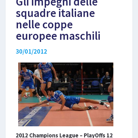
Gli impegni delle
squadre italiane
LIBRI
nelle coppe
europee maschili
30/01/2012
2012 Champions League – PlayOffs 12