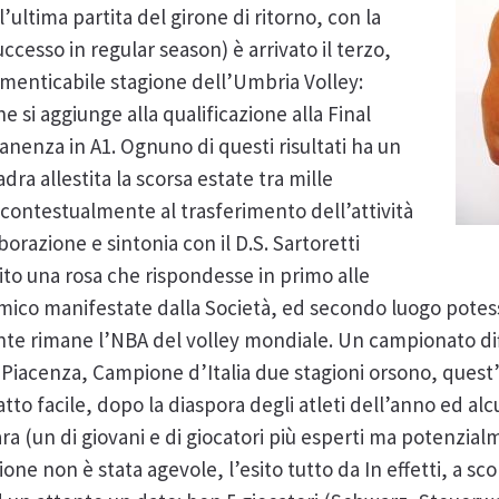
’ultima partita del girone di ritorno, con la
ccesso in regular season) è arrivato il terzo,
menticabile stagione dell’Umbria Volley:
he si aggiunge alla qualificazione alla Final
manenza in A1. Ognuno di questi risultati ha un
ra allestita la scorsa estate tra mille
e contestualmente al trasferimento dell’attività
borazione e sintonia con il D.S. Sartoretti
o una rosa che rispondesse in primo alle
ico manifestate dalla Società, ed secondo luogo potess
e rimane l’NBA del volley mondiale. Un campionato diff
acenza, Campione d’Italia due stagioni orsono, quest’a
atto facile, dopo la diaspora degli atleti dell’anno ed alc
iara (un di giovani e di giocatori più esperti ma potenzia
ione non è stata agevole, l’esito tutto da In effetti, a sc