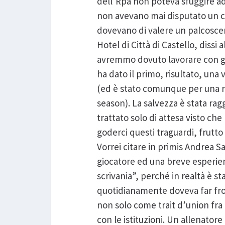
dell’Rpa non poteva sfuggire ad
non avevano mai disputato un cam
dovevano di valere un palcosceni
Hotel di Città di Castello, dissi
avremmo dovuto lavorare con gra
ha dato il primo, risultato, una 
(ed è stato comunque per una r
season). La salvezza è stata ra
trattato solo di attesa visto c
goderci questi traguardi, frutto
Vorrei citare in primis Andrea S
giocatore ed una breve esperien
scrivania”, perché in realtà è s
quotidianamente doveva far fro
non solo come trait d’union fra 
con le istituzioni. Un allenator