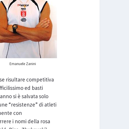
Emanuele Zanini
e risultare competitiva
icilissimo ed basti
nno si è salvata solo
une “resistenze” di atleti
lmente con
orrere i nomi della rosa