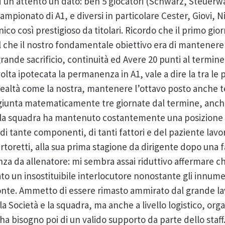
 un attento un dato: ben 5 giocatori (Schwarz, Steuerw
pionato di A1, e diversi in particolare Cester, Giovi, N
co così prestigioso da titolari. Ricordo che il primo gio
 al che il nostro fondamentale obiettivo era di mantenere 
nde sacrificio, continuità ed Avere 20 punti al termine 
volta ipotecata la permanenza in A1, vale a dire la tra le 
ealtà come la nostra, mantenere l’ottavo posto anche t
ggiunta matematicamente tre giornate dal termine, anche 
he la squadra ha mantenuto costantemente una posizione
 di tante componenti, di tanti fattori e del paziente lavo
artoretti, alla sua prima stagione da dirigente dopo una f
za da allenatore: mi sembra assai riduttivo affermare ch
tato un insostituibile interlocutore nonostante gli innume
nte. Ammetto di essere rimasto ammirato dal grande la
la Società e la squadra, ma anche a livello logistico, orga
e ha bisogno poi di un valido supporto da parte dello sta