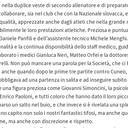
 nella duplice veste di secondo allenatore e di preparato
collaborare, sia nel club che con la Nazionale slovacca,
ualità, apprezzate anche dagli atleti che nella grande 
lmente le loro prestazioni atletiche. Preziosa e puntual
aniele Panfili e dell’assistente tecnico Michele Menghi.
lità e la continua disponibilità dello staff medico, gui
aborato i medici Gianluca Neri, Matteo Orfei e la dottore
arelli. Non può mancare una parola per la Società, che ci
ni, anche quando dopo le prime tre partite contro Cuneo,
 obbligava ad una partenza in salita e ad inseguire subito
re una figura preziosa come Giovanni Simoncini, la psico
nrico Paoloni, e tutti coloro che hanno dato il loro pic
arso un salto nel buio, e che invece si è rivelata una s
 capito non solo i nostri fantastici tifosi, ma anche que
one, ma anche con discrezione e rispetto.