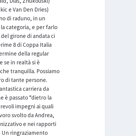
ald, Dias, Zhukouski)
ikic e Van Den Dries)
rno di raduno, in un
la categoria, e per farlo
del girone di andata ci
prime 8 di Coppa Italia
ermine della regular
se in realtà si è
 che tranquilla. Possiamo
ro di tante persone.
antastica carriera da
e è passato “dietro la
revoli impegni ai quali
voro svolto da Andrea,
nizzativo e nei rapporti
ff. Un ringraziamento