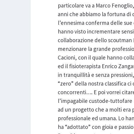
particolare va a Marco Fenoglio,
anni che abbiamo la fortuna di 
l’ennesima conferma delle sue q
hanno visto incrementare sensibi
collaborazione dello scoutman D
menzionare la grande professiona
Cacioni, con il quale hanno coll
ed il fisioterapista Enrico Zang
in tranquillità e senza pressio
“zero” della nostra classifica ci
concorrenti…. E poi vorrei cita
l’impagabile custode-tuttofare E
ad un progetto che a molti era p
professionale ed umana. Lo hanno
ha “adottato” con gioia e passi