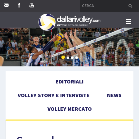
HOME
EDITORIALI
VOLLEY STORY E INTERVISTE
EDITORIALI
NEWS
VOLLEY STORY E INTERVISTE
NEWS
VOLLEY MERCATO
VOLLEY MERCATO
COMPETIZIONI
EVENTI