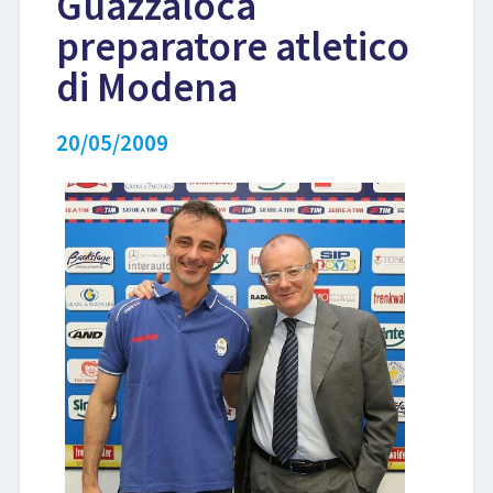
Guazzaloca
preparatore atletico
LIBRI
di Modena
20/05/2009