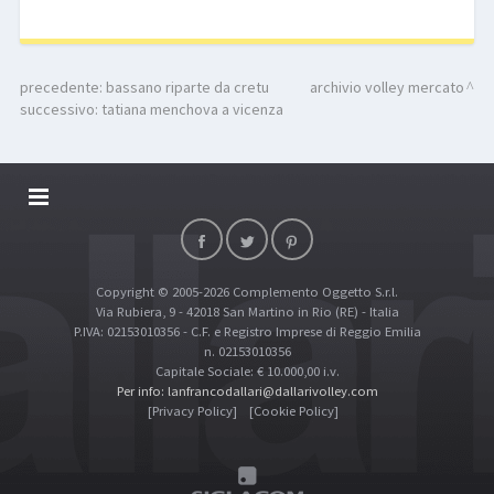
precedente:
bassano riparte da cretu
archivio volley mercato
successivo:
tatiana menchova a vicenza
DALLARIVOLLEY SOSTIENE
CONTATTI
Copyright © 2005-2026 Complemento Oggetto S.r.l.
TOP RICERCHE
Via Rubiera, 9 - 42018 San Martino in Rio (RE) - Italia
SITE MAP
P.IVA: 02153010356 - C.F. e Registro Imprese di Reggio Emilia
n. 02153010356
Capitale Sociale: € 10.000,00 i.v.
Per info: lanfrancodallari@dallarivolley.com
[Privacy Policy]
[Cookie Policy]