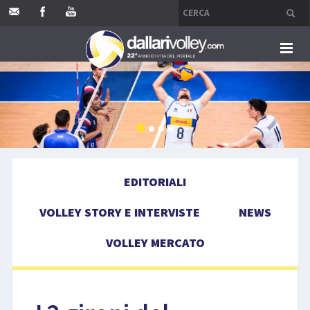
HOME
EDITORIALI
VOLLEY STORY E INTERVISTE
EDITORIALI
NEWS
VOLLEY STORY E INTERVISTE
NEWS
VOLLEY MERCATO
VOLLEY MERCATO
COMPETIZIONI
EVENTI