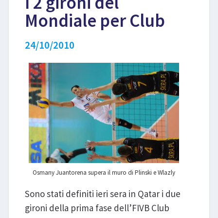
I 2 gironi del
Mondiale per Club
LIBRI
24/10/2010
Osmany Juantorena supera il muro di Plinski e Wlazly
Sono stati definiti ieri sera in Qatar i due
gironi della prima fase dell’FIVB Club