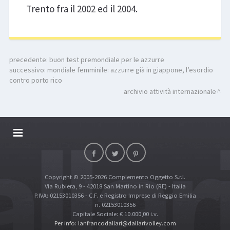
Trento fra il 2002 ed il 2004.
precedente:
buon test premondiale per le azzurre
successivo:
mondiale femminile: azzurre già in giappone, l’esordio
contro porto rico
archivio attività internazionale
DALLARIVOLLEY SOSTIENE
CONTATTI
Copyright © 2005-2026 Complemento Oggetto S.r.l.
TOP RICERCHE
Via Rubiera, 9 - 42018 San Martino in Rio (RE) - Italia
SITE MAP
P.IVA: 02153010356 - C.F. e Registro Imprese di Reggio Emilia
n. 02153010356
Capitale Sociale: € 10.000,00 i.v.
Per info: lanfrancodallari@dallarivolley.com