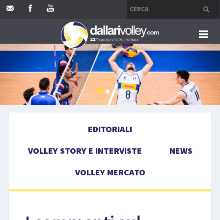
HOME
EDITORIALI
VOLLEY STORY E INTERVISTE
EDITORIALI
NEWS
VOLLEY STORY E INTERVISTE
NEWS
VOLLEY MERCATO
VOLLEY MERCATO
COMPETIZIONI
EVENTI