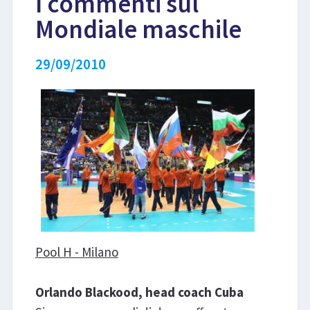
I commenti sul
Mondiale maschile
LIBRI
29/09/2010
Pool H - Milano
Orlando Blackood, head coach Cuba