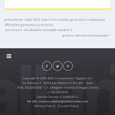
precedente:
italia 2010: dopo il tris iniziale gli azzurri a catania per
affrontare germania e portorico
successivo:
vocabolario mondiale numero 3
archivio attività internazionale
DALLARIVOLLEY SOSTIENE
CONTATTI
Copyright © 2005-2026 Complemento Oggetto S.r.l.
TOP RICERCHE
Via Rubiera, 9 - 42018 San Martino in Rio (RE) - Italia
SITE MAP
P.IVA: 02153010356 - C.F. e Registro Imprese di Reggio Emilia
n. 02153010356
Capitale Sociale: € 10.000,00 i.v.
Per info: lanfrancodallari@dallarivolley.com
[Privacy Policy]
[Cookie Policy]