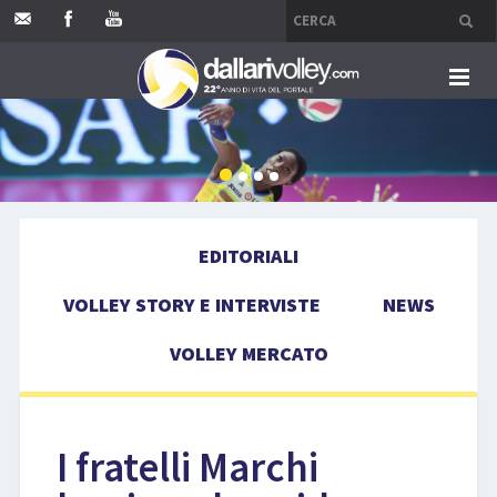
HOME
EDITORIALI
EDITORIALI
VOLLEY STORY E INTERVISTE
VOLLEY STORY E INTERVISTE
NEWS
NEWS
VOLLEY MERCATO
VOLLEY MERCATO
COMPETIZIONI
I fratelli Marchi
EVENTI