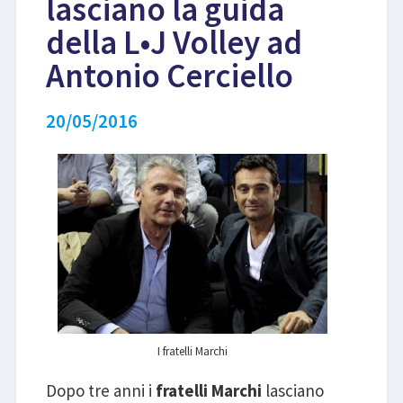
lasciano la guida
della L•J Volley ad
LIBRI
Antonio Cerciello
20/05/2016
I fratelli Marchi
Dopo tre anni i
fratelli Marchi
lasciano